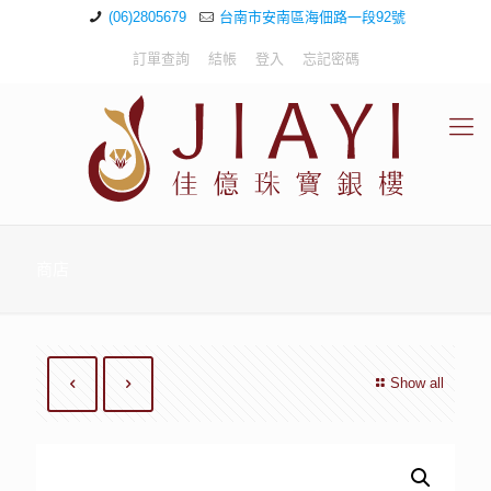
(06)2805679
台南市安南區海佃路一段92號
訂單查詢
結帳
登入
忘記密碼
商店
Show all