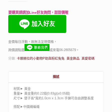
要購買請請加Line好友詢問，甜甜價喔
金價每日浮動，故無法呈現價格，
詢價請點選
或來電06-2805679。
分類:
卡娜赫拉的小動物P助與粉紅兔兔
,
黃金飾品
,
真愛密碼
描述
材質► 黃金
重量► 黃金重約0.22錢(0.83g)(±0.05錢)
尺寸► 墜子長*寬約1.0cm x 1.3cm 手鍊可自由調整長度
搭配►中國繩編織