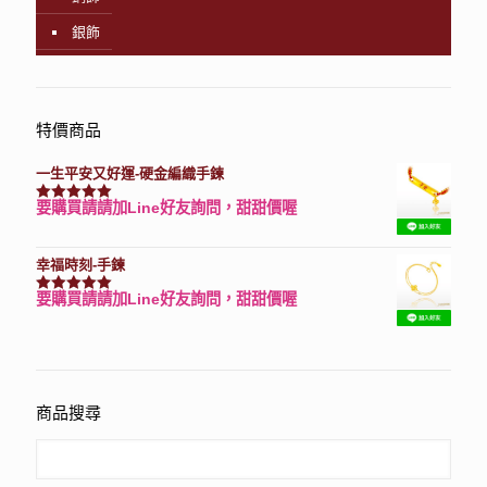
銀飾
特價商品
一生平安又好運-硬金編織手鍊
要購買請請加Line好友詢問，甜甜價喔
評分
7740
滿分 5
幸福時刻-手鍊
要購買請請加Line好友詢問，甜甜價喔
評分
3150
滿分 5
商品搜尋