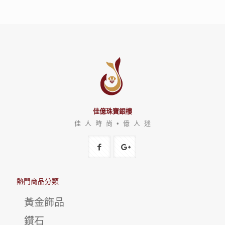
佳億珠寶銀樓
佳 人 時 尚 • 億 人 迷
熱門商品分類
黃金飾品
鑽石