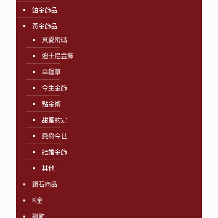
鉑金飾品
黃金飾品
真愛密碼
迪士尼金飾
幸運草
今生金飾
點金術
甜蜜約定
戀戀今世
結婚金飾
其他
鑽石商品
K金
鋼飾