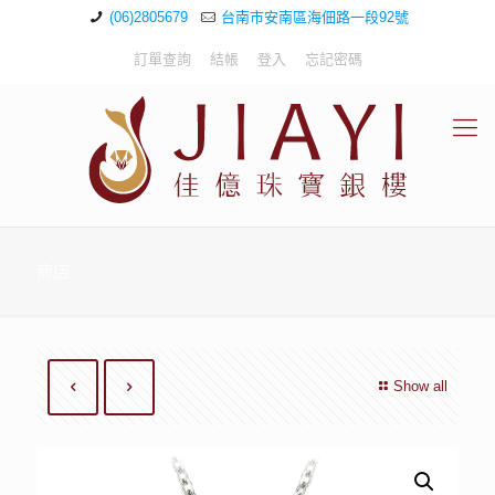
(06)2805679
台南市安南區海佃路一段92號
訂單查詢
結帳
登入
忘記密碼
商店
Show all