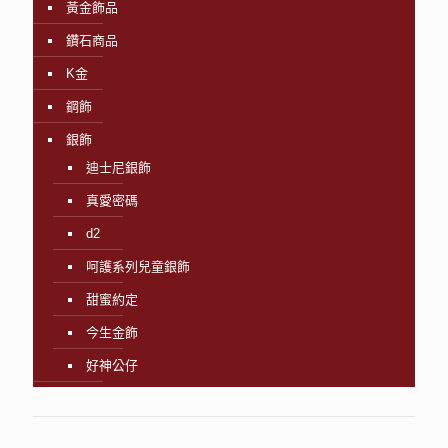
黃金飾品
鑽石商品
K金
鋼飾
銀飾
迪士尼銀飾
真愛密碼
d2
呵護系列兒童銀飾
甜蜜約定
今生金飾
好神公仔