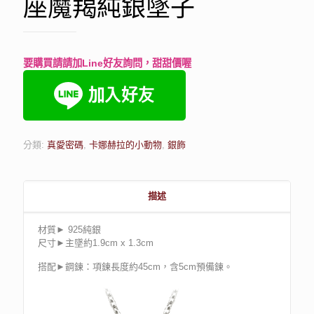
座魔羯純銀墜子
要購買請請加Line好友詢問，甜甜價喔
分類:
真愛密碼
,
卡娜赫拉的小動物
,
銀飾
描述
材質► 925純銀
尺寸►主墜約1.9cm x 1.3cm
搭配►鋼鍊：項鍊長度約45cm，含5cm預備鍊。