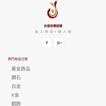
佳億珠寶銀樓
佳 人 時 尚 • 億 人 迷
熱門商品分類
黃金飾品
鑽石
白金
K金
鋼飾