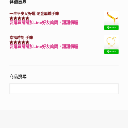
特價商品
一生平安又好運-硬金編織手鍊
要購買請請加Line好友詢問，甜甜價喔
評分
7740
滿分 5
幸福時刻-手鍊
要購買請請加Line好友詢問，甜甜價喔
評分
3150
滿分 5
商品搜尋