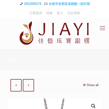
(06)2805679
台南市安南區海佃路一段92號
訂單查詢
結帳
登入
忘記密碼
商店
Show all