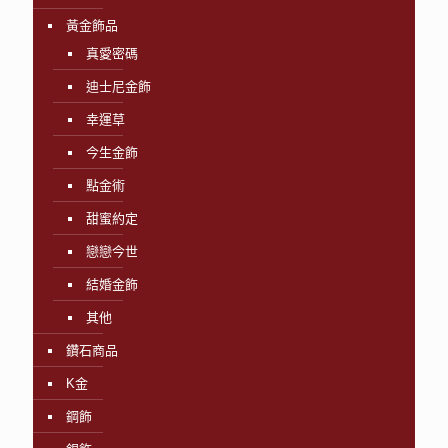
黃金飾品
真愛密碼
迪士尼金飾
幸運草
今生金飾
點金術
甜蜜約定
戀戀今世
結婚金飾
其他
鑽石商品
K金
鋼飾