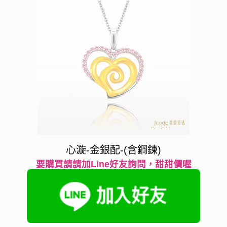
心漩-金銀配-(含鋼鍊)
要購買請請加Line好友詢問，甜甜價喔