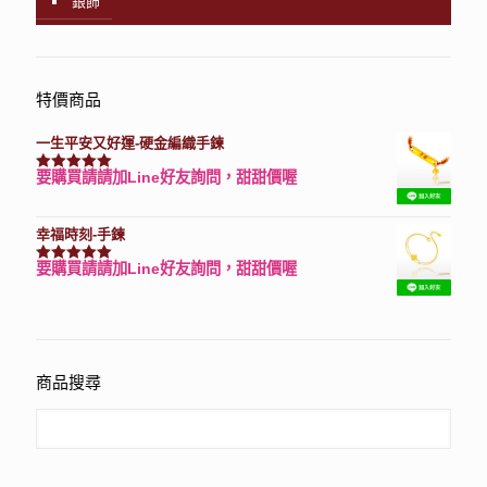
銀飾
特價商品
一生平安又好運-硬金編織手鍊
要購買請請加Line好友詢問，甜甜價喔
評分
7740
滿分 5
幸福時刻-手鍊
要購買請請加Line好友詢問，甜甜價喔
評分
3150
滿分 5
商品搜尋