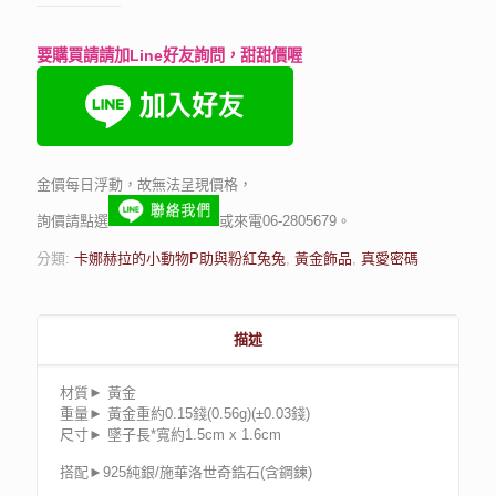
要購買請請加Line好友詢問，甜甜價喔
金價每日浮動，故無法呈現價格，
詢價請點選
或來電06-2805679。
分類:
卡娜赫拉的小動物P助與粉紅兔兔
,
黃金飾品
,
真愛密碼
描述
材質► 黃金
重量► 黃金重約0.15錢(0.56g)(±0.03錢)
尺寸► 墜子長*寬約1.5cm x 1.6cm
搭配►925純銀/施華洛世奇鋯石(含鋼鍊)