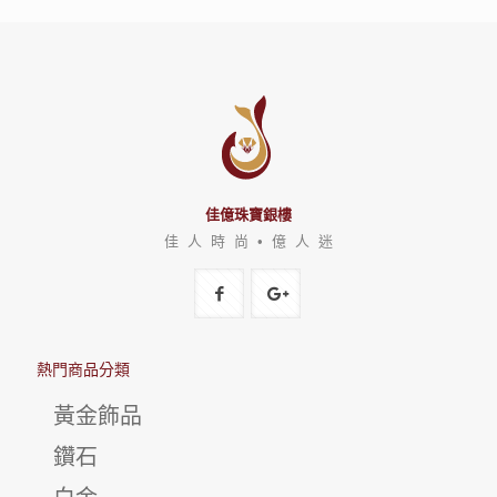
佳億珠寶銀樓
佳 人 時 尚 • 億 人 迷
熱門商品分類
黃金飾品
鑽石