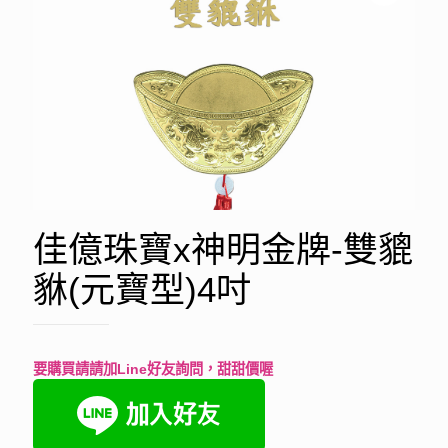
佳億珠寶x神明金牌-雙貔
貅(元寶型)4吋
要購買請請加Line好友詢問，甜甜價喔