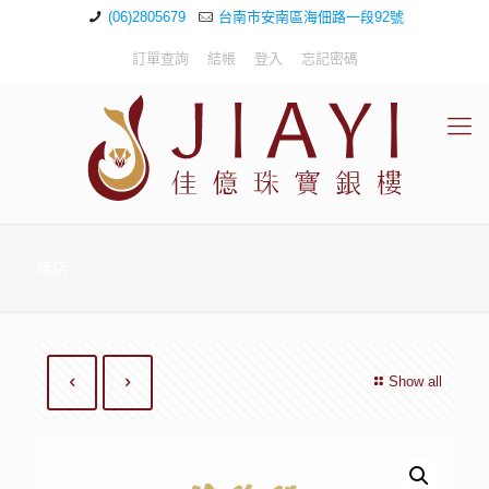
(06)2805679
台南市安南區海佃路一段92號
訂單查詢
結帳
登入
忘記密碼
商店
Show all