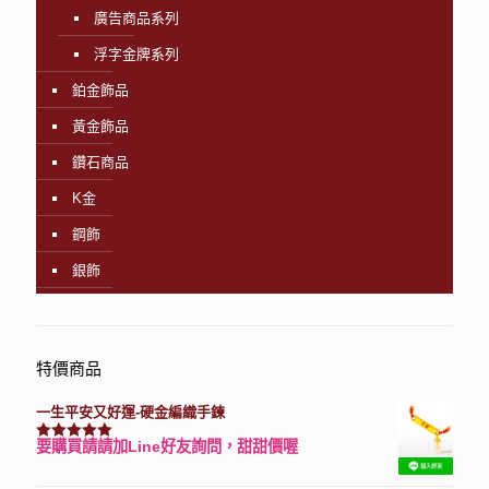
廣告商品系列
浮字金牌系列
鉑金飾品
黃金飾品
鑽石商品
K金
鋼飾
銀飾
特價商品
一生平安又好運-硬金編織手鍊
要購買請請加Line好友詢問，甜甜價喔
評分
7740
滿分 5