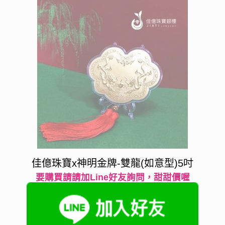
佳億珠寶x神明金牌-雙龍(如意型)5吋
要購買請請加Line好友詢問，甜甜價喔