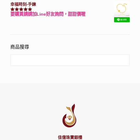
幸福時刻-手鍊
要購買請請加Line好友詢問，甜甜價喔
評分
3150
滿分 5
商品搜尋
佳億珠寶銀樓