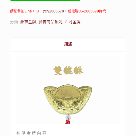
請點擊加Line，ID：
@jy2805679
，或電聯06-2805679詢問
分類:
酬神金牌
,
廣告商品系列
,
四吋金牌
描述
神 明 金 牌 內 容