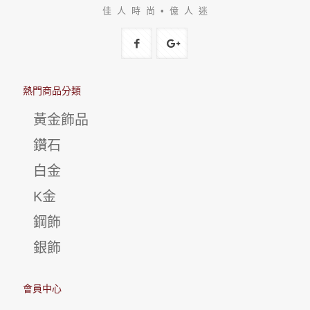
佳 人 時 尚 • 億 人 迷
熱門商品分類
黃金飾品
鑽石
白金
K金
鋼飾
銀飾
會員中心