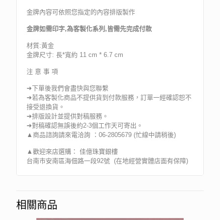
金牌內容可依照您指定的內容排版製作
金牌如需印字,為客製化系列,皆需先完成付款
材質:黃金
金牌尺寸: 長*寬約 11 cm * 6.7 cm
注 意 事 項
➜下單後我們會盡快與您聯繫
➜若為客製化商品不提供貨到付款服務，訂單一經確認恕不
接受退換貨。
➜排版設計並提供對稿服務。
➜對稿確認無誤後約2-3個工作天可寄出。
▲商品諮詢請來電洽詢 ：06-2805679 (忙線中請稍後)
▲歡迎來店選購： 佳億珠寶銀樓
台南市安南區海佃路一段92號 (在地經營實體店面有保障)
相關商品