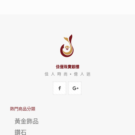
佳億珠寶銀樓
佳 人 時 尚 • 億 人 迷
熱門商品分類
黃金飾品
鑽石