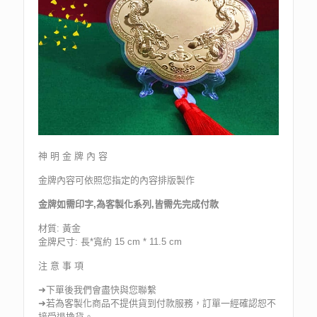
神 明 金 牌 內 容
金牌內容可依照您指定的內容排版製作
金牌如需印字,為客製化系列,皆需先完成付款
材質: 黃金
金牌尺寸: 長*寬約 15 cm * 11.5 cm
注 意 事 項
➜下單後我們會盡快與您聯繫
➜若為客製化商品不提供貨到付款服務，訂單一經確認恕不
接受退換貨。