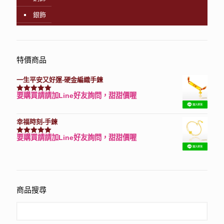
銀飾
特價商品
一生平安又好運-硬金編織手鍊
要購買請請加Line好友詢問，甜甜價喔
評分
7740
滿分 5
幸福時刻-手鍊
要購買請請加Line好友詢問，甜甜價喔
評分
3150
滿分 5
商品搜尋