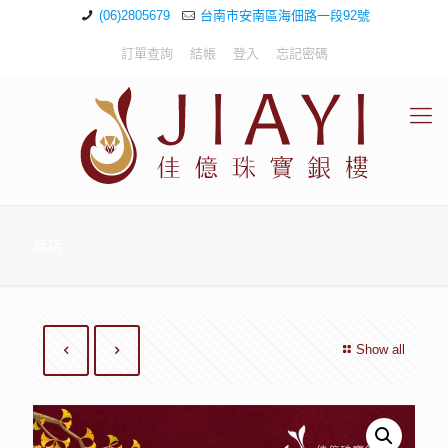
(06)2805679
台南市安南區海佃路一段92號
訂單查詢
結帳
登入
忘記密碼
商店
Show all