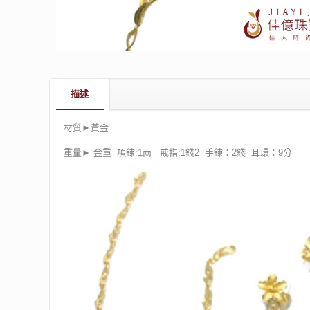
描述
材質►黃金
重量► 金重 項鍊:1兩 戒指:1錢2 手鍊：2錢 耳環：9分