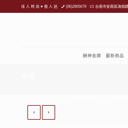
佳 人 時 尚 ♥ 億 人 迷
(06)2805679
台南市安南區海佃路
酬神金牌
最新商品
商店