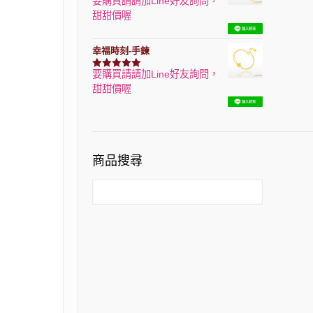
要購買請請加Line好友詢問，
評分
7740
滿分 5
甜甜價喔
幸福時刻-手鍊
要購買請請加Line好友詢問，
評分
3150
滿分 5
甜甜價喔
商品搜尋