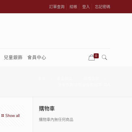
訂單查詢
結帳
登入
忘記密碼
0
兒童銀飾
會員中心
首頁
黃金飾品
結婚金飾
佳億珠寶I結婚黃金套組DE-11A
購物車
Show all
購物車內無任何商品