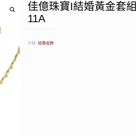
佳億珠寶I結婚黃金套組
11A
分類:
結婚金飾