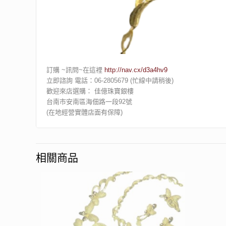
訂購 ~訊問~在這裡
http://nav.cx/d3a4hv9
立即諮詢 電話：06-2805679 (忙線中請稍後)
歡迎來店選購： 佳億珠寶銀樓
台南市安南區海佃路一段92號
(在地經營實體店面有保障)
相關商品