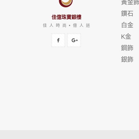
黃金
鑽石
佳億珠寶銀樓
白金
佳 人 時 尚 • 億 人 迷
K金
鋼飾
銀飾