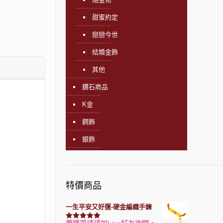
甜蜜約定
戀戀今世
結婚金飾
其他
鑽石商品
K金
鋼飾
銀飾
特價商品
一生平安又好運-硬金編織手鍊