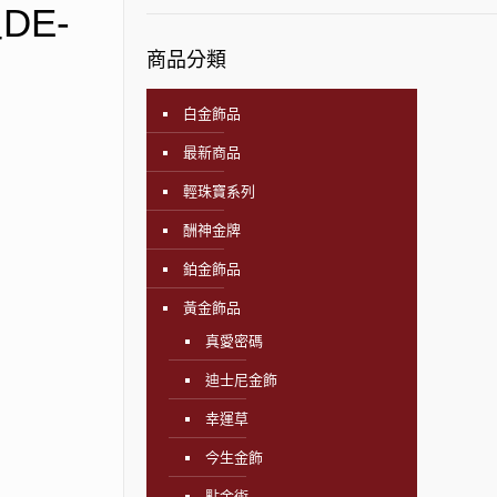
DE-
商品分類
白金飾品
最新商品
輕珠寶系列
酬神金牌
鉑金飾品
黃金飾品
真愛密碼
迪士尼金飾
幸運草
今生金飾
點金術