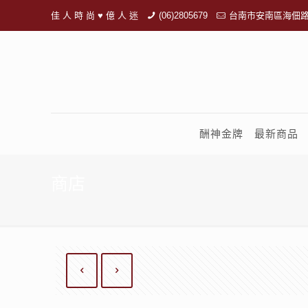
佳 人 時 尚 ♥ 億 人 迷
(06)2805679
台南市安南區海佃路
酬神金牌
最新商品
商店