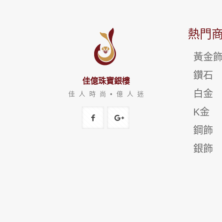
熱門
黃金
鑽石
佳億珠寶銀樓
白金
佳 人 時 尚 • 億 人 迷
K金
鋼飾
銀飾