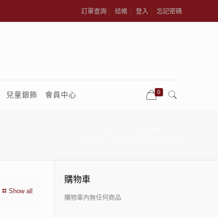
訂單查詢
結帳
登入
忘記密碼
0
兒童銀飾
會員中心
首頁
最新商品
佳億珠寶｜最新黃金輕珠寶串珠手鍊
購物車
Show all
購物車內無任何商品