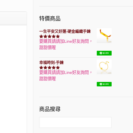
特價商品
一生平安又好運-硬金編織手鍊
要購買請請加Line好友詢問，
評分
7740
滿分 5
甜甜價喔
幸福時刻-手鍊
要購買請請加Line好友詢問，
評分
3150
滿分 5
甜甜價喔
商品搜尋