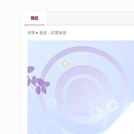
描述
材質►黃金、彩寶串珠