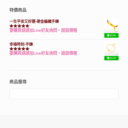
特價商品
一生平安又好運-硬金編織手鍊
要購買請請加Line好友詢問，甜甜價喔
評分
7740
滿分 5
幸福時刻-手鍊
要購買請請加Line好友詢問，甜甜價喔
評分
3150
滿分 5
商品搜尋