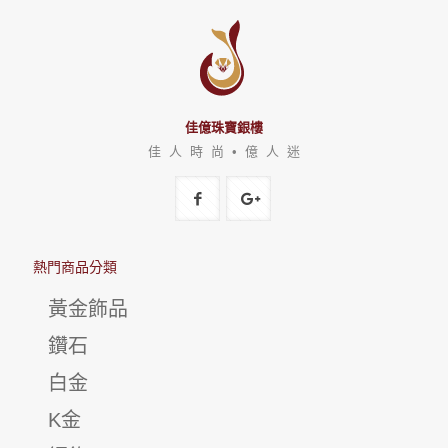
佳億珠寶銀樓
佳 人 時 尚 • 億 人 迷
熱門商品分類
黃金飾品
鑽石
白金
K金