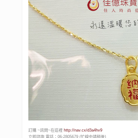
訂購 ~訊問~在這裡
http://nav.cx/d3a4hv9
立即諮詢 電話：06-2805679 (忙線中請稍後)