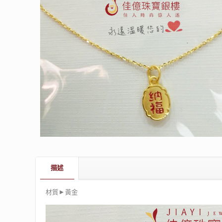
描述
材質►黃金