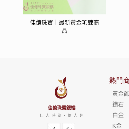
佳億珠寶｜最新黃金項鍊商
品
熱門
黃金
鑽石
佳億珠寶銀樓
白金
佳 人 時 尚 • 億 人 迷
K金