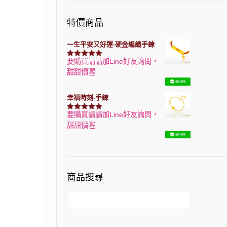
特價商品
一生平安又好運-硬金編織手鍊
要購買請請加Line好友詢問，
評分
7740
滿分 5
甜甜價喔
幸福時刻-手鍊
要購買請請加Line好友詢問，
評分
3150
滿分 5
甜甜價喔
商品搜尋