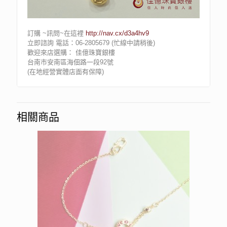
訂購 ~訊問~在這裡
http://nav.cx/d3a4hv9
立即諮詢 電話：06-2805679 (忙線中請稍後)
歡迎來店選購： 佳億珠寶銀樓
台南市安南區海佃路一段92號
(在地經營實體店面有保障)
相關商品