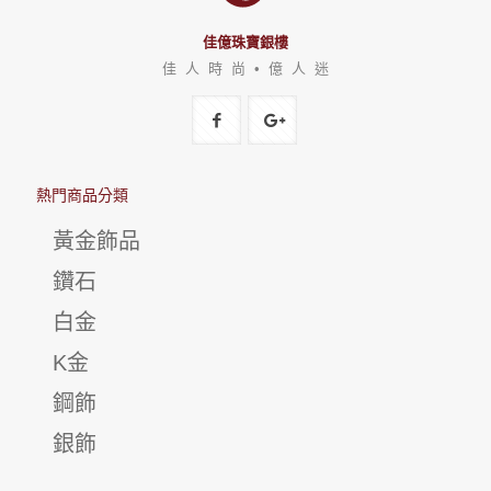
佳億珠寶銀樓
佳 人 時 尚 • 億 人 迷
熱門商品分類
黃金飾品
鑽石
白金
K金
鋼飾
銀飾