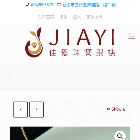
(06)2805679
台南市安南區海佃路一段92號
訂單查詢
結帳
登入
忘記密碼
商店
Show all