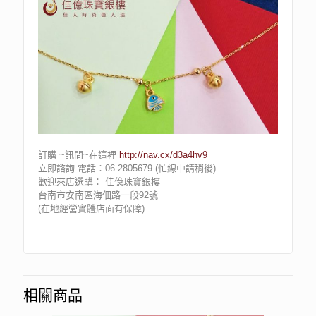
訂購 ~訊問~在這裡
http://nav.cx/d3a4hv9
立即諮詢 電話：06-2805679 (忙線中請稍後)
歡迎來店選購： 佳億珠寶銀樓
台南市安南區海佃路一段92號
(在地經營實體店面有保障)
相關商品