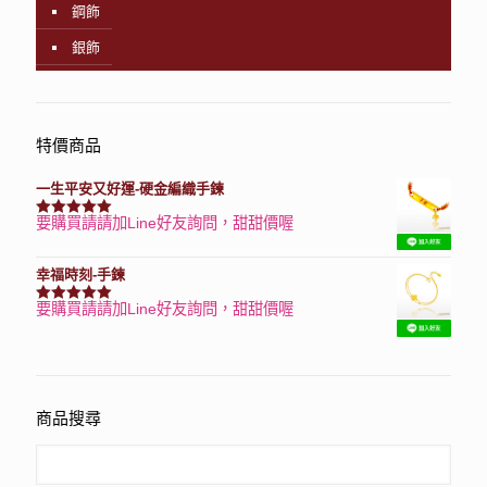
鋼飾
銀飾
特價商品
一生平安又好運-硬金編織手鍊
要購買請請加Line好友詢問，甜甜價喔
評分
7740
滿分 5
幸福時刻-手鍊
要購買請請加Line好友詢問，甜甜價喔
評分
3150
滿分 5
商品搜尋