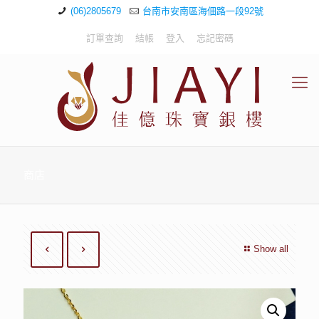
(06)2805679
台南市安南區海佃路一段92號
訂單查詢
結帳
登入
忘記密碼
商店
Show all