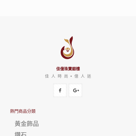
佳億珠寶銀樓
佳 人 時 尚 • 億 人 迷
熱門商品分類
黃金飾品
鑽石