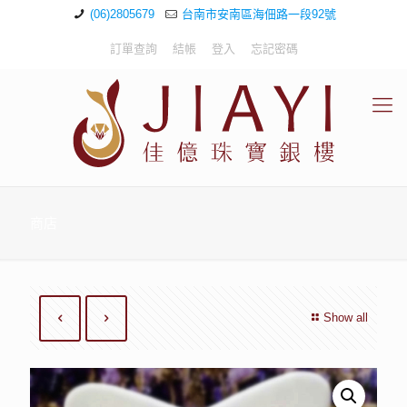
(06)2805679
台南市安南區海佃路一段92號
訂單查詢
結帳
登入
忘記密碼
商店
Show all