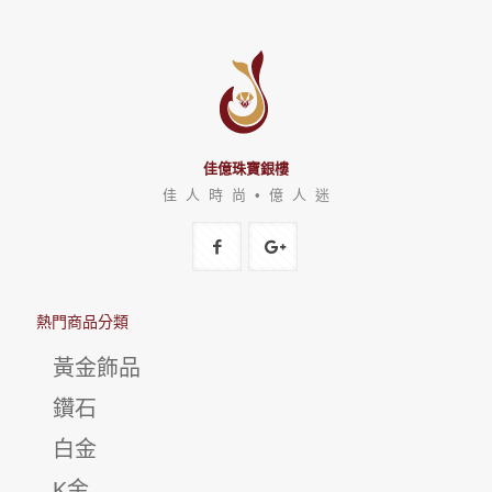
佳億珠寶銀樓
佳 人 時 尚 • 億 人 迷
熱門商品分類
黃金飾品
鑽石
白金
K金