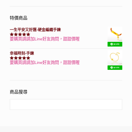
特價商品
一生平安又好運-硬金編織手鍊
要購買請請加Line好友詢問，甜甜價喔
評分
7740
滿分 5
幸福時刻-手鍊
要購買請請加Line好友詢問，甜甜價喔
評分
3150
滿分 5
商品搜尋