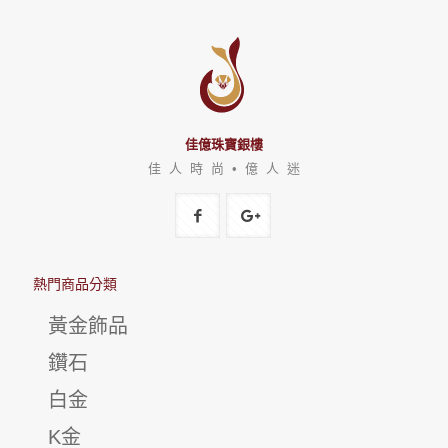
佳億珠寶銀樓
佳 人 時 尚 • 億 人 迷
熱門商品分類
黃金飾品
鑽石
白金
K金