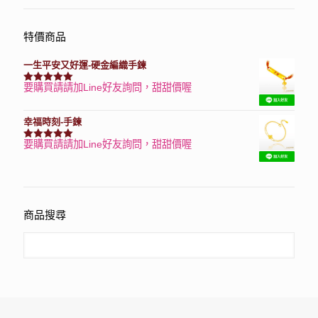
特價商品
一生平安又好運-硬金編織手鍊
要購買請請加Line好友詢問，甜甜價喔
評分
7740
滿分 5
幸福時刻-手鍊
要購買請請加Line好友詢問，甜甜價喔
評分
3150
滿分 5
商品搜尋