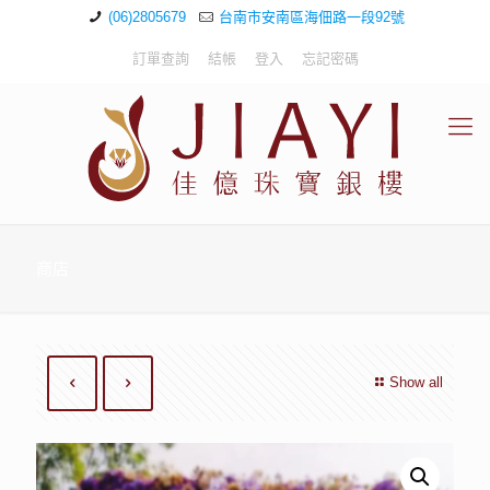
(06)2805679
台南市安南區海佃路一段92號
訂單查詢
結帳
登入
忘記密碼
商店
Show all