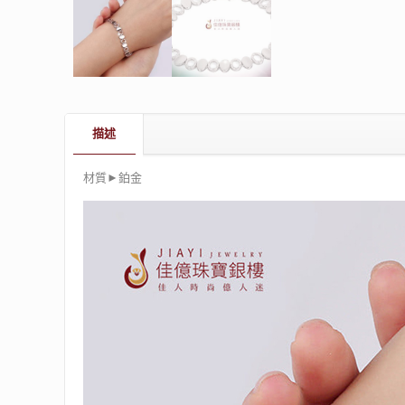
描述
材質►鉑金