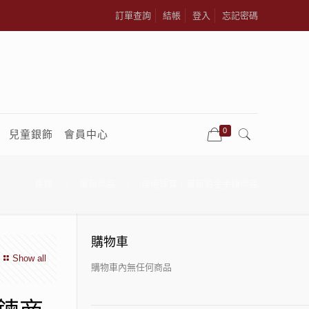
訂單查詢
結帳
登入
忘記密碼
0
兒童銀飾
會員中心
首頁
最新商品
佳億珠寶｜最新鉑金手鍊商品
購物車
Show all
購物車內無任何商品