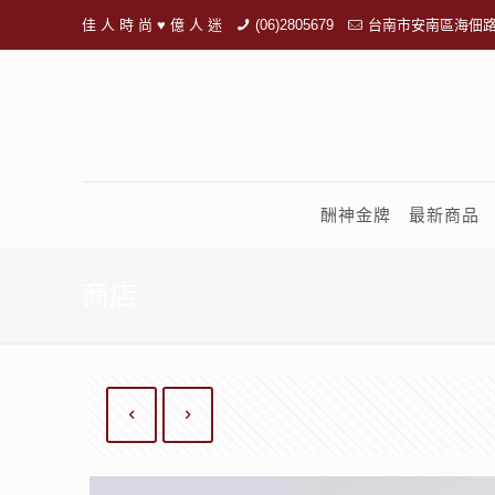
佳 人 時 尚 ♥ 億 人 迷
(06)2805679
台南市安南區海佃路
酬神金牌
最新商品
商店