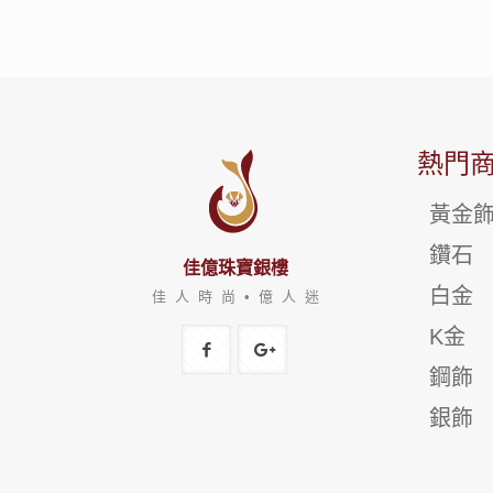
熱門
黃金
鑽石
佳億珠寶銀樓
白金
佳 人 時 尚 • 億 人 迷
K金
鋼飾
銀飾