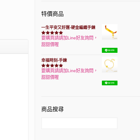
特價商品
一生平安又好運-硬金編織手鍊
要購買請請加Line好友詢問，
評分
7740
滿分 5
甜甜價喔
幸福時刻-手鍊
要購買請請加Line好友詢問，
評分
3150
滿分 5
甜甜價喔
商品搜尋