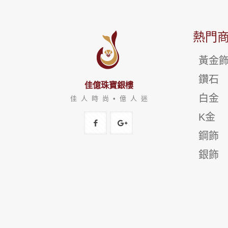
熱門
黃金
鑽石
佳億珠寶銀樓
白金
佳 人 時 尚 • 億 人 迷
K金
鋼飾
銀飾