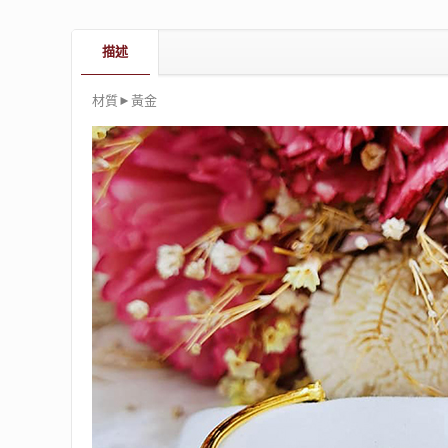
描述
材質►黃金