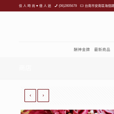
佳 人 時 尚 ♥ 億 人 迷
(06)2805679
台南市安南區海佃路
酬神金牌
最新商品
商店