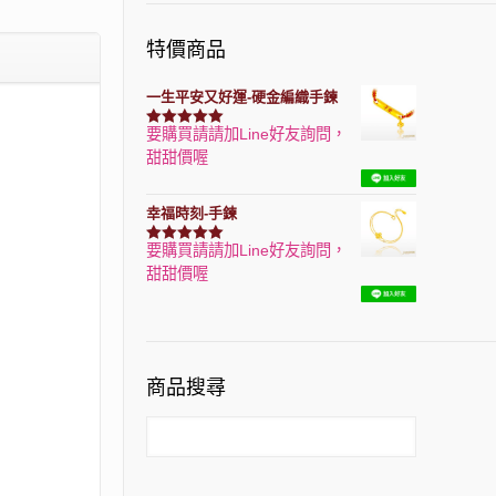
特價商品
一生平安又好運-硬金編織手鍊
要購買請請加Line好友詢問，
評分
7740
滿分 5
甜甜價喔
幸福時刻-手鍊
要購買請請加Line好友詢問，
評分
3150
滿分 5
甜甜價喔
商品搜尋