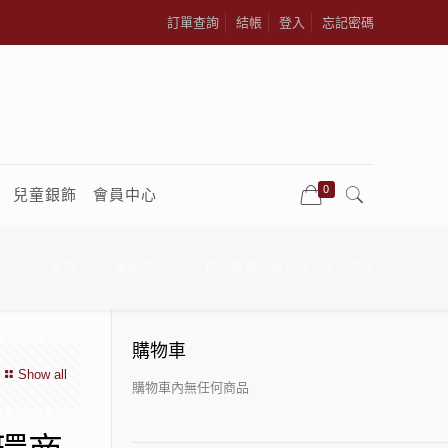
訂單查詢
結帳
登入
忘記密碼
0
兒童銀飾
會員中心
首頁
最新商品
佳億珠寶｜最新黃金手環商品
購物車
Show all
購物車內無任何商品