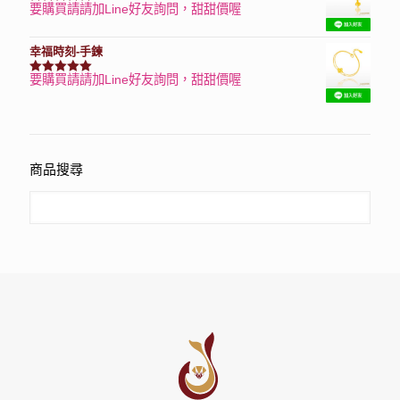
要購買請請加Line好友詢問，甜甜價喔
評分
7740
滿分 5
幸福時刻-手鍊
要購買請請加Line好友詢問，甜甜價喔
評分
3150
滿分 5
商品搜尋