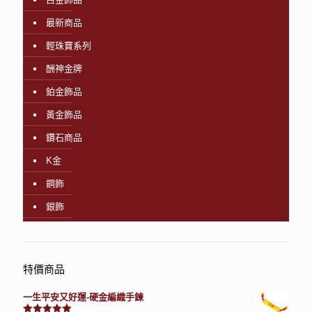
最新商品
輕珠寶系列
酬神金牌
鉑金飾品
黃金飾品
鑽石商品
K金
鋼飾
銀飾
特價商品
一生平安又好運-硬金編織手鍊