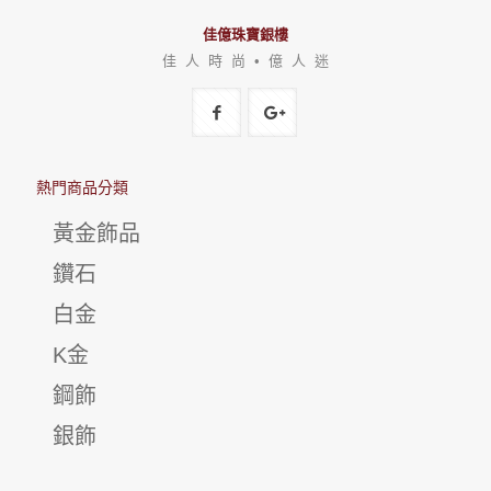
佳億珠寶銀樓
佳 人 時 尚 • 億 人 迷
熱門商品分類
黃金飾品
鑽石
白金
K金
鋼飾
銀飾