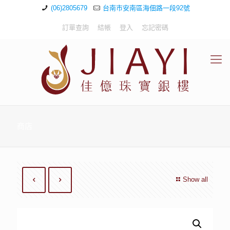
(06)2805679
台南市安南區海佃路一段92號
訂單查詢
結帳
登入
忘記密碼
商店
Show all