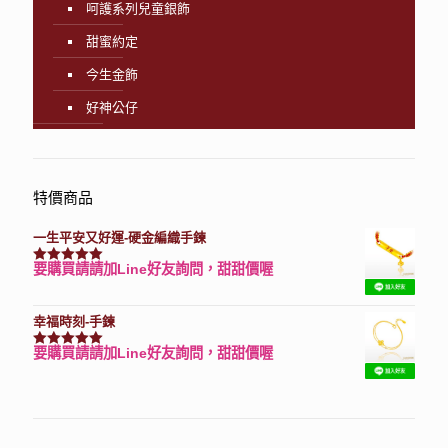
呵護系列兒童銀飾
甜蜜約定
今生金飾
好神公仔
特價商品
一生平安又好運-硬金編織手鍊
要購買請請加Line好友詢問，甜甜價喔
評分
7740
滿分 5
幸福時刻-手鍊
要購買請請加Line好友詢問，甜甜價喔
評分
3150
滿分 5