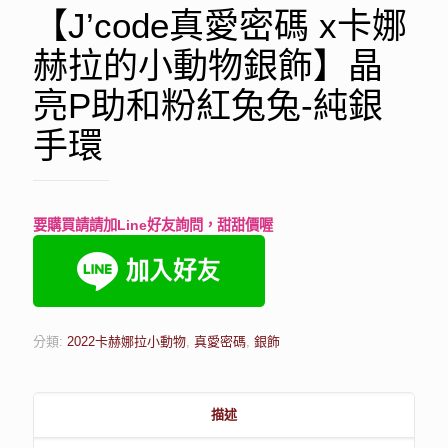
【J’code真愛密碼 x卡娜
赫拉的小動物銀飾】晶
亮P助和粉紅兔兔-純銀
手環
要購買請請加Line好友詢問，甜甜價喔
分類:
2022卡赫娜拉小動物
,
真愛密碼
,
銀飾
描述