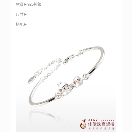
材質►925純銀
尺寸►
搭配►