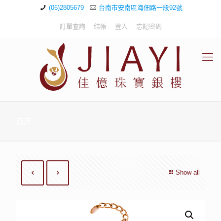
(06)2805679
台南市安南區海佃路一段92號
訂單查詢
結帳
登入
忘記密碼
商店
Show all