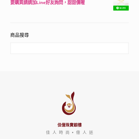
要購買請請加Line好友詢問，甜甜價喔
評分
3150
滿分 5
商品搜尋
佳億珠寶銀樓
佳 人 時 尚 • 億 人 迷