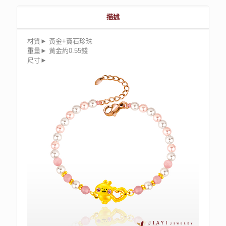
描述
材質► 黃金+寶石珍珠
重量► 黃金約0.55錢
尺寸►