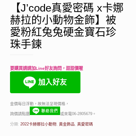
【J’code真愛密碼 x卡娜
赫拉的小動物金飾】被
愛粉紅兔兔硬金寶石珍
珠手鍊
要購買請請加Line好友詢問，甜甜價喔
金價每日浮動，故無法呈現價格，
詢價請點選
或來電06-2805679。
分類:
2022卡赫娜拉小動物
,
黃金飾品
,
真愛密碼