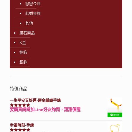
戀戀今世
結婚金飾
其他
鑽石商品
K金
鋼飾
銀飾
特價商品
一生平安又好運-硬金編織手鍊
要購買請請加Line好友詢問，甜甜價喔
評分
7740
滿分 5
幸福時刻-手鍊