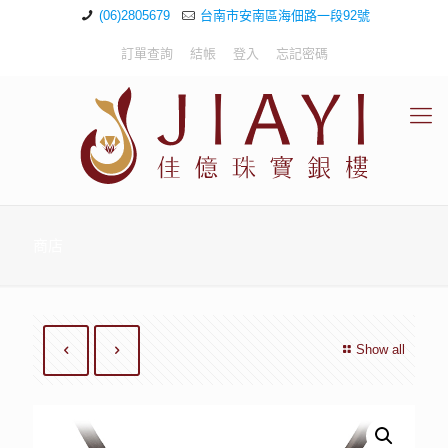
(06)2805679
台南市安南區海佃路一段92號
訂單查詢
結帳
登入
忘記密碼
商店
Show all