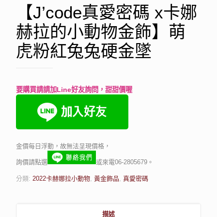
【J’code真愛密碼 x卡娜
赫拉的小動物金飾】萌
虎粉紅兔兔硬金墜
要購買請請加Line好友詢問，甜甜價喔
金價每日浮動，故無法呈現價格，
詢價請點選
或來電06-2805679。
分類:
2022卡赫娜拉小動物
,
黃金飾品
,
真愛密碼
描述