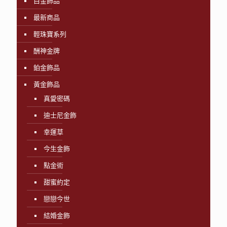
白金飾品
最新商品
輕珠寶系列
酬神金牌
鉑金飾品
黃金飾品
真愛密碼
迪士尼金飾
幸運草
今生金飾
點金術
甜蜜約定
戀戀今世
結婚金飾