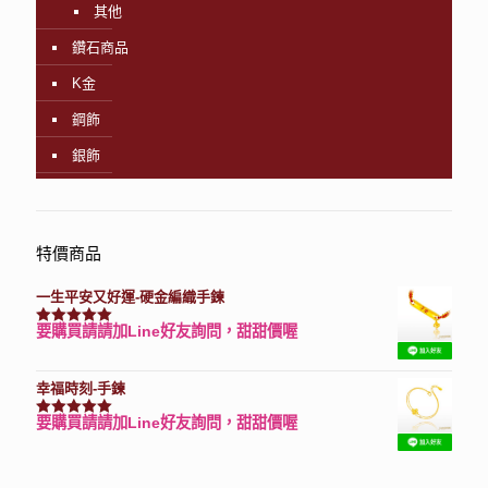
其他
鑽石商品
K金
鋼飾
銀飾
特價商品
一生平安又好運-硬金編織手鍊
要購買請請加Line好友詢問，甜甜價喔
評分
7740
滿分 5
幸福時刻-手鍊
要購買請請加Line好友詢問，甜甜價喔
評分
3150
滿分 5