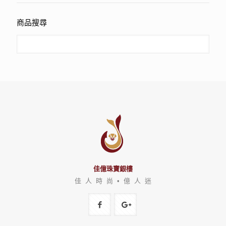
商品搜尋
佳億珠寶銀樓
佳 人 時 尚 • 億 人 迷