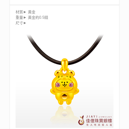
材質► 黃金
重量► 黃金約0.5錢
尺寸►