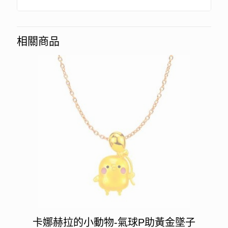
相關商品
卡娜赫拉的小動物-氣球P助黃金墜子