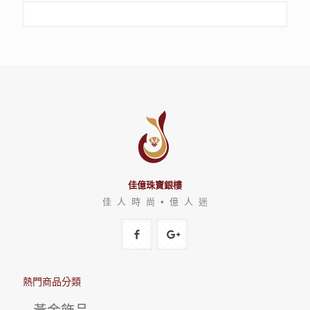
佳億珠寶銀樓
佳 人 時 尚 • 億 人 迷
熱門商品分類