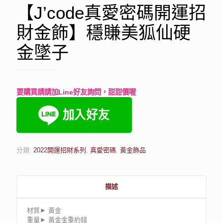
【J’code真愛密碼開運招
財金飾】穩賺美狐仙硬
金墜子
要購買請請加Line好友詢問，甜甜價喔
分類:
2022開運招財系列
,
真愛密碼
,
黃金飾品
描述
材質► 黃金
重量► 黃金金重約錢