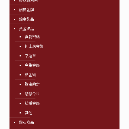
輕珠寶系列
酬神金牌
鉑金飾品
黃金飾品
真愛密碼
迪士尼金飾
幸運草
今生金飾
點金術
甜蜜約定
戀戀今世
結婚金飾
其他
鑽石商品