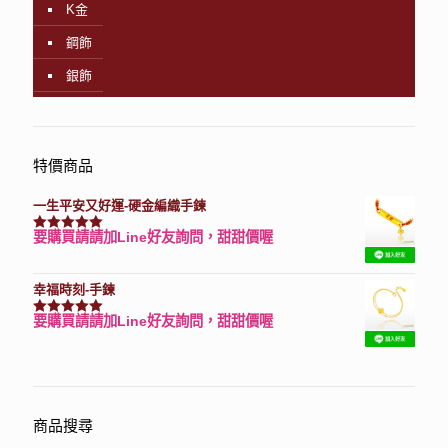
K金
鋼飾
銀飾
特價商品
一生平安又好運-硬金編織手鍊
要購買請請加Line好友詢問，甜甜價喔
評分
7740
滿分 5
幸福時刻-手鍊
要購買請請加Line好友詢問，甜甜價喔
評分
3150
滿分 5
商品搜尋