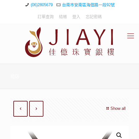
(06)2805679
台南市安南區海佃路一段92號
訂單查詢
結帳
登入
忘記密碼
商店
Show all