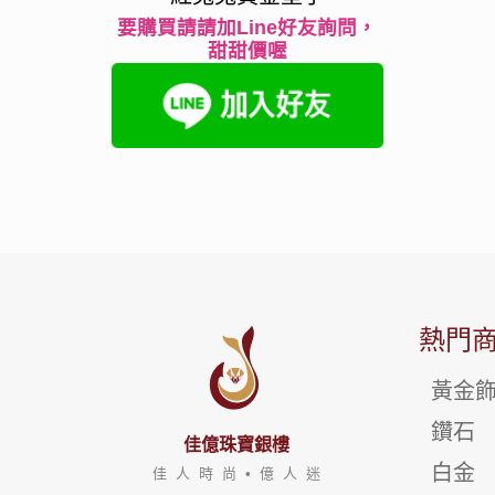
要購買請請加Line好友詢問，
甜甜價喔
熱門
黃金
鑽石
佳億珠寶銀樓
白金
佳 人 時 尚 • 億 人 迷