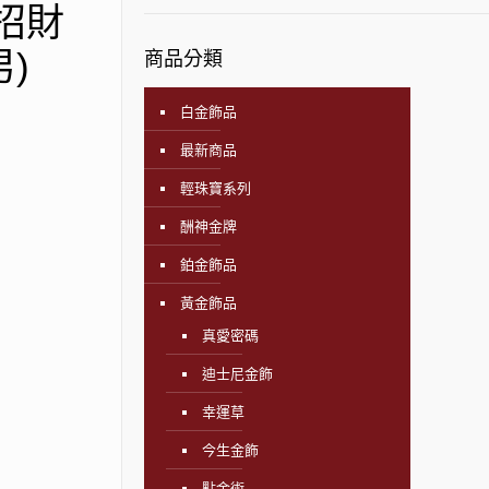
運招財
)
商品分類
白金飾品
最新商品
輕珠寶系列
酬神金牌
鉑金飾品
黃金飾品
真愛密碼
迪士尼金飾
幸運草
今生金飾
點金術