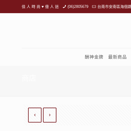
佳 人 時 尚 ♥ 億 人 迷
(06)2805679
台南市安南區海佃路
酬神金牌
最新商品
商店