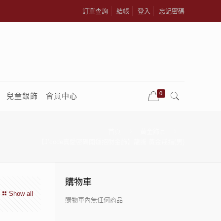
訂單查詢
結帳
登入
忘記密碼
0
兒童銀飾
會員中心
首頁
黃金飾品
【J’code真愛密碼開運招財金飾】龍騰 黃金戒指(男)
購物車
Show all
購物車內無任何商品