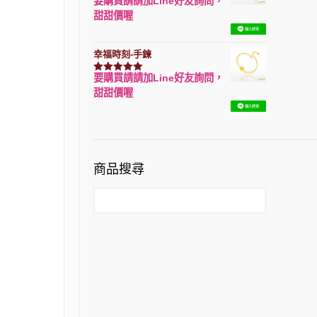
要購買請請加Line好友詢問，
評分
7740
滿分 5
甜甜價喔
幸福時刻-手鍊
要購買請請加Line好友詢問，
評分
3150
滿分 5
甜甜價喔
商品搜尋