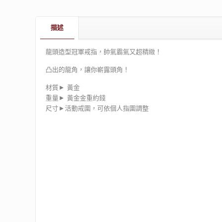
描述
龍頭造型冠軍戒指，帥氣霸氣又超精緻！
凸出的龍角，讓你嶄露頭角！
材質► 黃金
重量► 黃金金重約錢
尺寸►活動戒圍，可依個人指圍調整