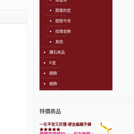
甜蜜約定
戀戀今世
結婚金飾
其他
鑽石商品
K金
鋼飾
銀飾
特價商品
一生平安又好運-硬金編織手鍊