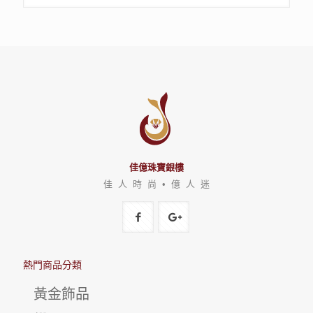
佳億珠寶銀樓
佳 人 時 尚 • 億 人 迷
熱門商品分類
黃金飾品