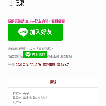
手鍊
要購買請請加Line好友詢問，甜甜價喔
金價每日浮動，故無法呈現價格，
詢價請點選
或來電06-2805679。
分類:
2021開運招財金飾
,
真愛密碼
,
黃金飾品
描述
材質► 黃金
重量► 黃金金重約0.55錢
尺寸►