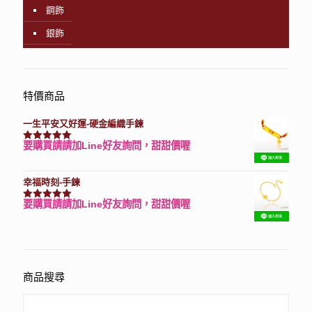
鋼飾
銀飾
特價商品
一生平安又好運-硬金編織手鍊
要購買請請加Line好友詢問，甜甜價喔
評分
7740
滿分 5
幸福時刻-手鍊
要購買請請加Line好友詢問，甜甜價喔
評分
3150
滿分 5
商品搜尋