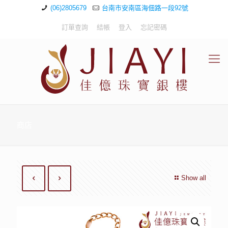
(06)2805679
台南市安南區海佃路一段92號
訂單查詢
結帳
登入
忘記密碼
商店
Show all