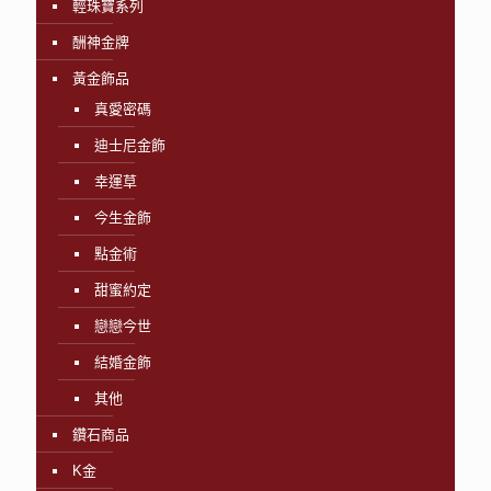
輕珠寶系列
酬神金牌
黃金飾品
真愛密碼
迪士尼金飾
幸運草
今生金飾
點金術
甜蜜約定
戀戀今世
結婚金飾
其他
鑽石商品
K金