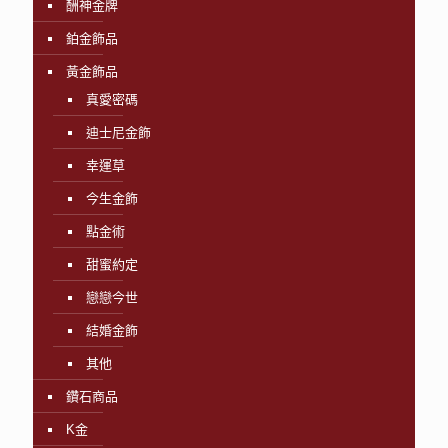
酬神金牌
鉑金飾品
黃金飾品
真愛密碼
迪士尼金飾
幸運草
今生金飾
點金術
甜蜜約定
戀戀今世
結婚金飾
其他
鑽石商品
K金