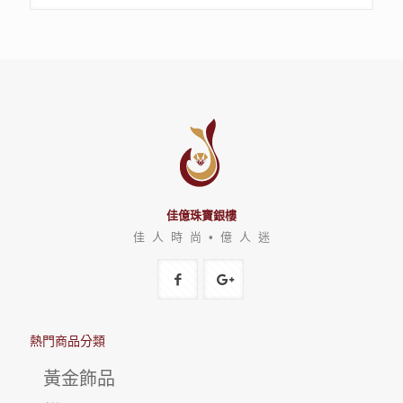
佳億珠寶銀樓
佳 人 時 尚 • 億 人 迷
熱門商品分類
黃金飾品