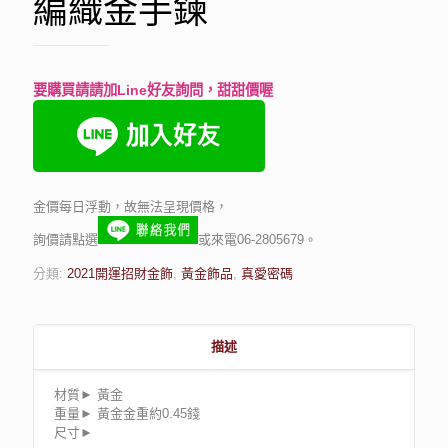
編織金手鍊
要購買請請加Line好友詢問，甜甜價喔
金價每日浮動，故無法呈現價格，
詢價請點選
或來電06-2805679。
分類:
2021開運招財金飾
,
黃金飾品
,
真愛密碼
描述
材質► 黃金
重量► 黃金金重約0.45錢
尺寸►