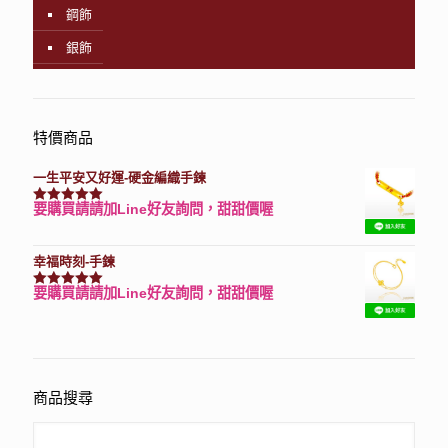
鋼飾
銀飾
特價商品
一生平安又好運-硬金編織手鍊
要購買請請加Line好友詢問，甜甜價喔
評分
7740
滿分 5
幸福時刻-手鍊
要購買請請加Line好友詢問，甜甜價喔
評分
3150
滿分 5
商品搜尋