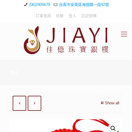
(06)2805679
台南市安南區海佃路一段92號
訂單查詢
結帳
登入
忘記密碼
商店
Show all