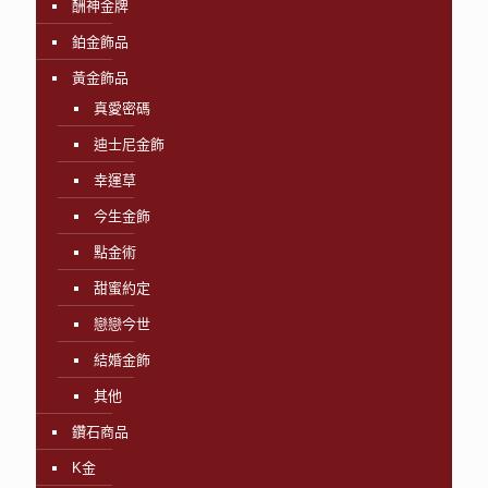
酬神金牌
鉑金飾品
黃金飾品
真愛密碼
迪士尼金飾
幸運草
今生金飾
點金術
甜蜜約定
戀戀今世
結婚金飾
其他
鑽石商品
K金