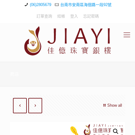
(06)2805679
台南市安南區海佃路一段92號
訂單查詢
結帳
登入
忘記密碼
商店
Show all