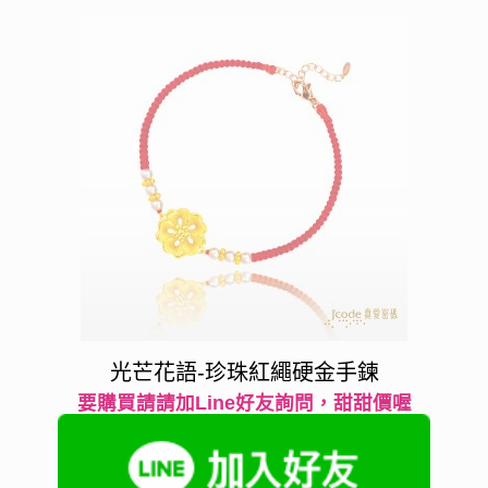
光芒花語-珍珠紅繩硬金手鍊
要購買請請加Line好友詢問，甜甜價喔