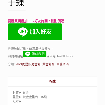
手鍊
要購買請請加Line好友詢問，甜甜價喔
金價每日浮動，故無法呈現價格，
詢價請點選
或來電06-2805679。
分類:
2021開運招財金飾
,
黃金飾品
,
真愛密碼
描述
材質► 黃金
重量► 黃金金重約1.15錢
尺寸►