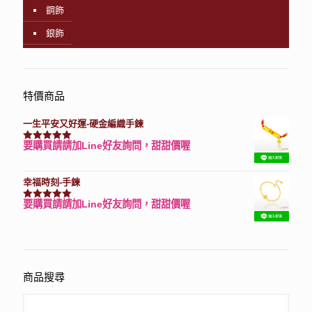
鋼飾
銀飾
特價商品
一生平安又好運-硬金編織手鍊
要購買請請加Line好友詢問，甜甜價喔
評分
7740
滿分 5
幸福時刻-手鍊
要購買請請加Line好友詢問，甜甜價喔
評分
3150
滿分 5
商品搜尋