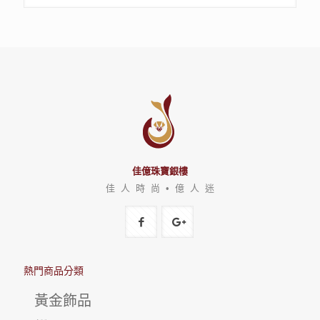
佳億珠寶銀樓
佳 人 時 尚 • 億 人 迷
熱門商品分類
黃金飾品