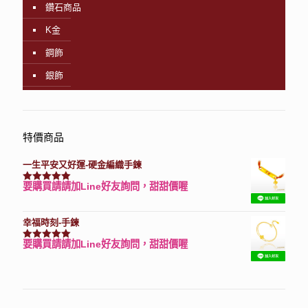
鑽石商品
K金
鋼飾
銀飾
特價商品
一生平安又好運-硬金編織手鍊
要購買請請加Line好友詢問，甜甜價喔
評分
7740
滿分 5
幸福時刻-手鍊
要購買請請加Line好友詢問，甜甜價喔
評分
3150
滿分 5