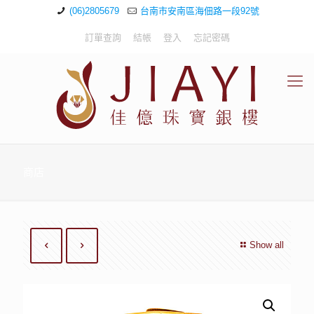
(06)2805679
台南市安南區海佃路一段92號
訂單查詢
結帳
登入
忘記密碼
商店
Show all