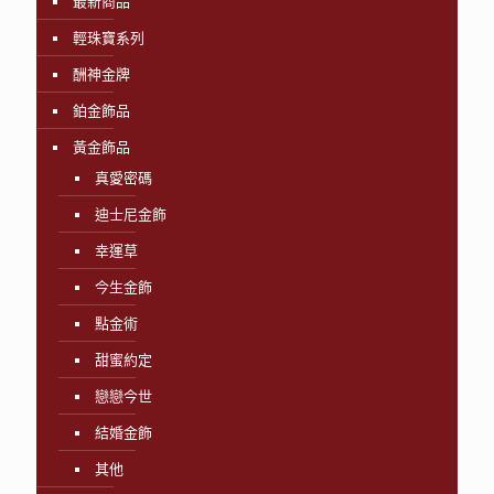
最新商品
輕珠寶系列
酬神金牌
鉑金飾品
黃金飾品
真愛密碼
迪士尼金飾
幸運草
今生金飾
點金術
甜蜜約定
戀戀今世
結婚金飾
其他