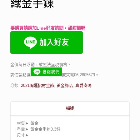
織金手鍊
要購買請請加Line好友詢問，甜甜價喔
金價每日浮動，故無法呈現價格，
詢價請點選
或來電06-2805679。
分類:
2021開運招財金飾
,
黃金飾品
,
真愛密碼
描述
材質► 黃金
重量► 黃金金重約0.3錢
尺寸►