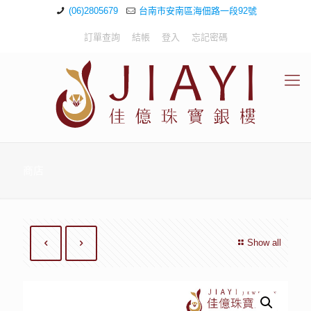
(06)2805679
台南市安南區海佃路一段92號
訂單查詢
結帳
登入
忘記密碼
商店
Show all