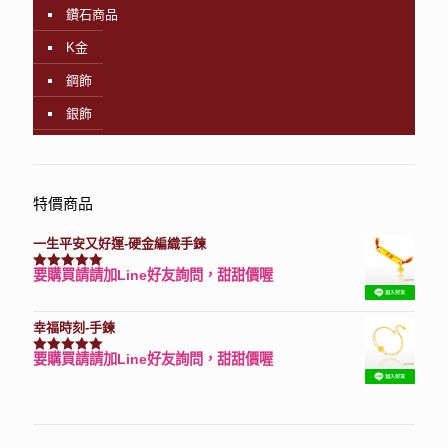
鑽石商品
K金
鋼飾
銀飾
特價商品
一生平安又好運-硬金編織手鍊
要購買請請加Line好友詢問，甜甜價喔
評分
7740
滿分 5
幸福時刻-手鍊
要購買請請加Line好友詢問，甜甜價喔
評分
3150
滿分 5