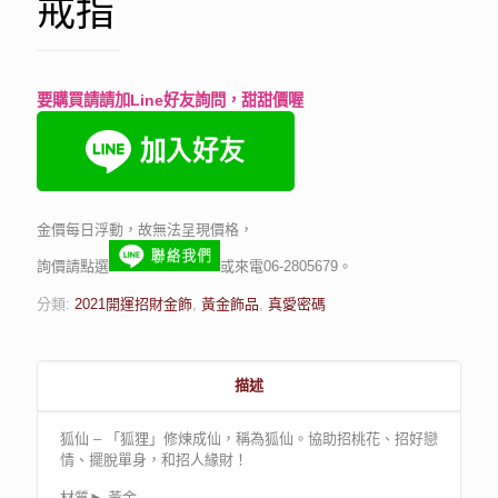
戒指
要購買請請加Line好友詢問，甜甜價喔
金價每日浮動，故無法呈現價格，
詢價請點選
或來電06-2805679。
分類:
2021開運招財金飾
,
黃金飾品
,
真愛密碼
描述
狐仙 – 「狐狸」修煉成仙，稱為狐仙。協助招桃花、招好戀
情、擺脫單身，和招人緣財！
材質► 黃金