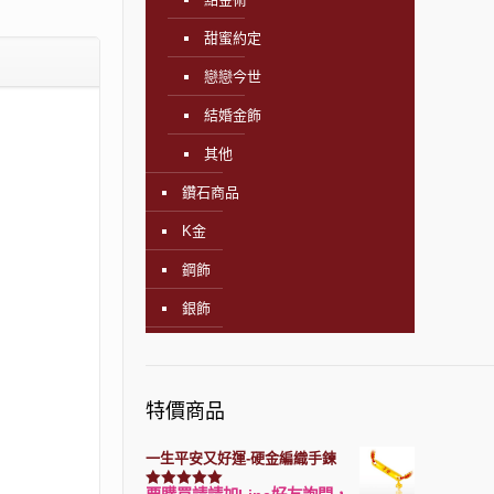
甜蜜約定
戀戀今世
結婚金飾
其他
鑽石商品
K金
鋼飾
銀飾
特價商品
一生平安又好運-硬金編織手鍊