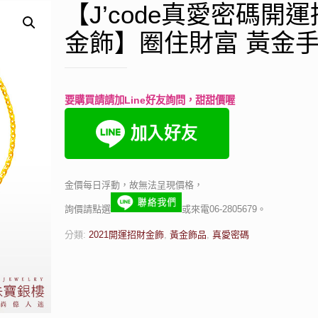
【J’code真愛密碼開
金飾】圈住財富 黃金
要購買請請加Line好友詢問，甜甜價喔
金價每日浮動，故無法呈現價格，
詢價請點選
或來電06-2805679。
分類:
2021開運招財金飾
,
黃金飾品
,
真愛密碼