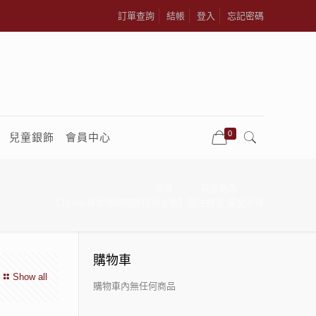
訂單查詢
結帳
登入
忘記密碼
0
兒童銀飾
會員中心
首頁
黃金飾品
【J’code真愛密碼開運招財金飾】圈住財富 黃金手鍊
購物車
Show all
購物車內無任何商品