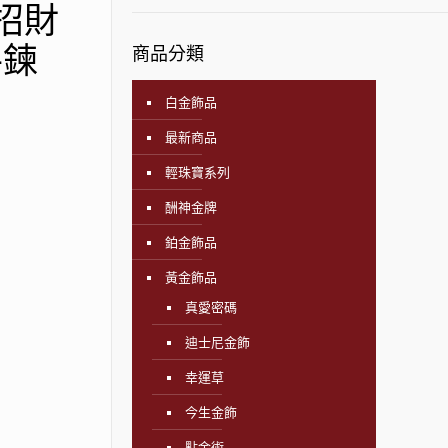
運招財
手鍊
商品分類
白金飾品
最新商品
輕珠寶系列
酬神金牌
鉑金飾品
黃金飾品
真愛密碼
迪士尼金飾
幸運草
今生金飾
點金術