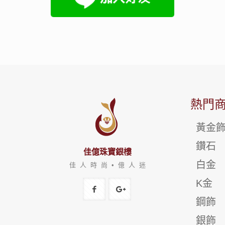
熱門
黃金
鑽石
佳億珠寶銀樓
白金
佳 人 時 尚 • 億 人 迷
K金
鋼飾
銀飾