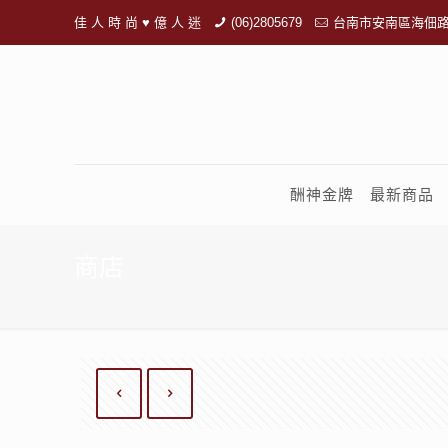
佳 人 時 尚 ♥ 億 人 迷
(06)2805679
台南市安南區海佃路
酬神金牌
最新商品
商店