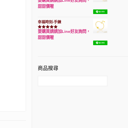
要購買請請加Line好友詢問，
評分
7740
滿分 5
甜甜價喔
幸福時刻-手鍊
要購買請請加Line好友詢問，
評分
3150
滿分 5
甜甜價喔
商品搜尋