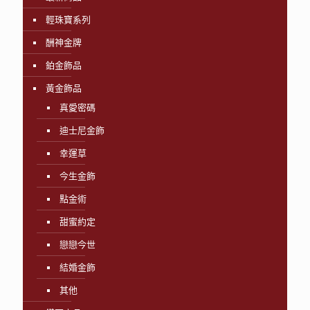
輕珠寶系列
酬神金牌
鉑金飾品
黃金飾品
真愛密碼
迪士尼金飾
幸運草
今生金飾
點金術
甜蜜約定
戀戀今世
結婚金飾
其他