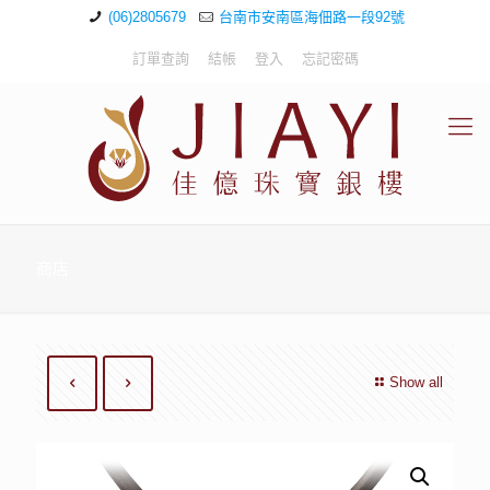
(06)2805679
台南市安南區海佃路一段92號
訂單查詢
結帳
登入
忘記密碼
商店
Show all