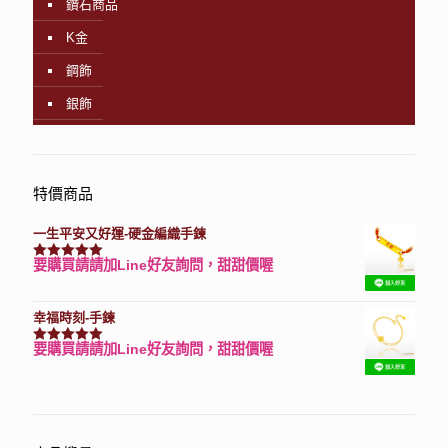
鑽石商品
K金
鋼飾
銀飾
特價商品
一生平安又好運-硬金編織手鍊
要購買請請加Line好友詢問，甜甜價喔
評分
7740
滿分 5
幸福時刻-手鍊
要購買請請加Line好友詢問，甜甜價喔
評分
3150
滿分 5