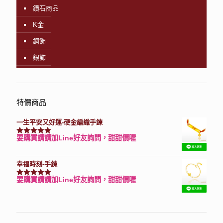
鑽石商品
K金
鋼飾
銀飾
特價商品
一生平安又好運-硬金編織手鍊
要購買請請加Line好友詢問，甜甜價喔
評分
7740
滿分 5
幸福時刻-手鍊
要購買請請加Line好友詢問，甜甜價喔
評分
3150
滿分 5