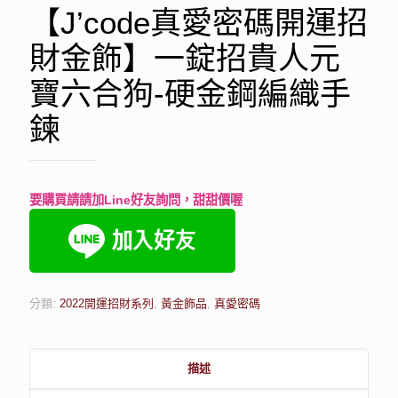
【J’code真愛密碼開運招
財金飾】一錠招貴人元
寶六合狗-硬金鋼編織手
鍊
要購買請請加Line好友詢問，甜甜價喔
分類:
2022開運招財系列
,
黃金飾品
,
真愛密碼
描述