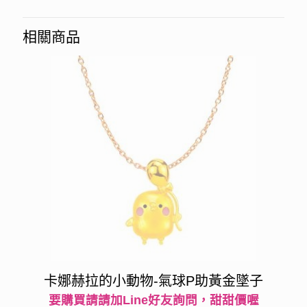
相關商品
卡娜赫拉的小動物-氣球P助黃金墜子
要購買請請加Line好友詢問，甜甜價喔