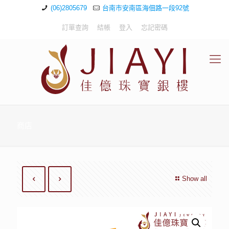
(06)2805679
台南市安南區海佃路一段92號
訂單查詢
結帳
登入
忘記密碼
商店
Show all