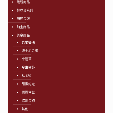
最新商品
輕珠寶系列
酬神金牌
鉑金飾品
黃金飾品
真愛密碼
迪士尼金飾
幸運草
今生金飾
點金術
甜蜜約定
戀戀今世
結婚金飾
其他