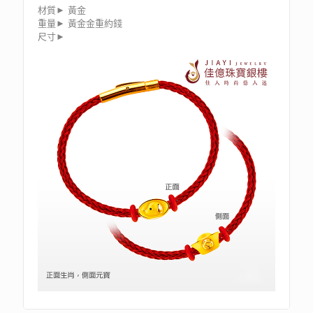
材質► 黃金
重量► 黃金金重約錢
尺寸►