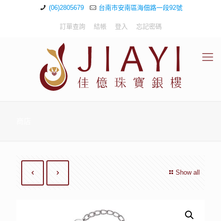
(06)2805679
台南市安南區海佃路一段92號
訂單查詢
結帳
登入
忘記密碼
商店
Show all