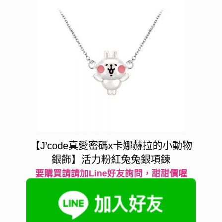
【J’code真愛密碼x卡娜赫拉的小動物
銀飾】活力粉紅兔兔銀項鍊
要購買請請加Line好友詢問，甜甜價喔