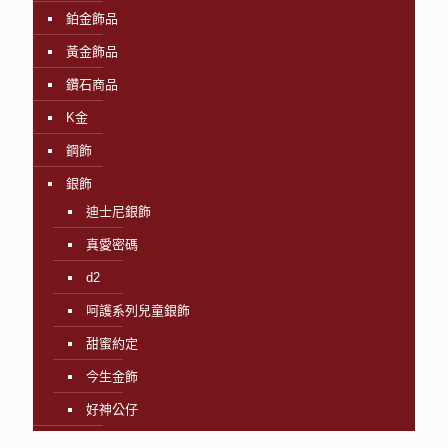
鉑金飾品
黃金飾品
鑽石商品
K金
鋼飾
銀飾
迪士尼銀飾
真愛密碼
d2
呵護系列兒童銀飾
甜蜜約定
今生金飾
好神公仔