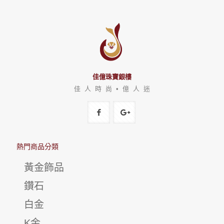
佳億珠寶銀樓
佳 人 時 尚 • 億 人 迷
熱門商品分類
黃金飾品
鑽石
白金
K金