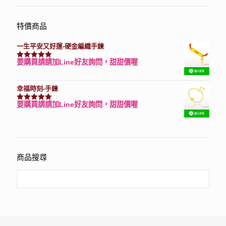
特價商品
一生平安又好運-硬金編織手鍊
要購買請請加Line好友詢問，甜甜價喔
評分
7740
滿分 5
幸福時刻-手鍊
要購買請請加Line好友詢問，甜甜價喔
評分
3150
滿分 5
商品搜尋