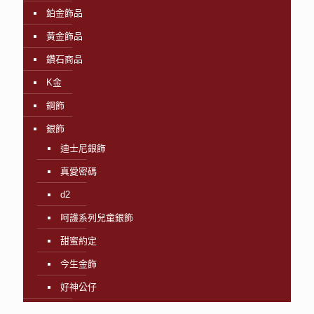
鉑金飾品
黃金飾品
鑽石商品
K金
鋼飾
銀飾
迪士尼銀飾
真愛密碼
d2
呵護系列兒童銀飾
甜蜜約定
今生金飾
好神公仔