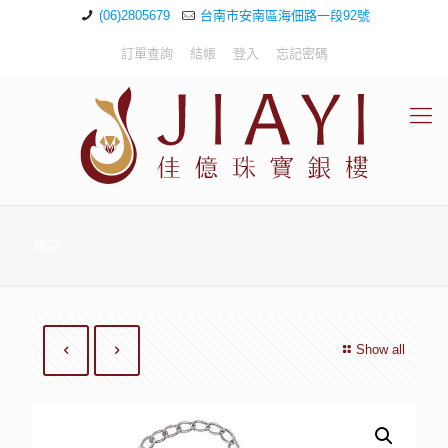
(06)2805679
台南市安南區海佃路一段92號
訂單查詢
結帳
登入
忘記密碼
商店
Show all