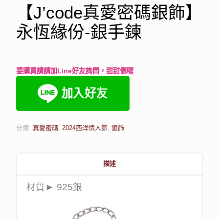
【J’code真愛密碼銀飾】
永恆緣份-銀手鍊
要購買請請加Line好友詢問，甜甜價喔
分類:
真愛密碼
,
2024西洋情人節
,
銀飾
描述
材質► 925銀