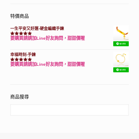
特價商品
一生平安又好運-硬金編織手鍊
要購買請請加Line好友詢問，甜甜價喔
評分
7740
滿分 5
幸福時刻-手鍊
要購買請請加Line好友詢問，甜甜價喔
評分
3150
滿分 5
商品搜尋