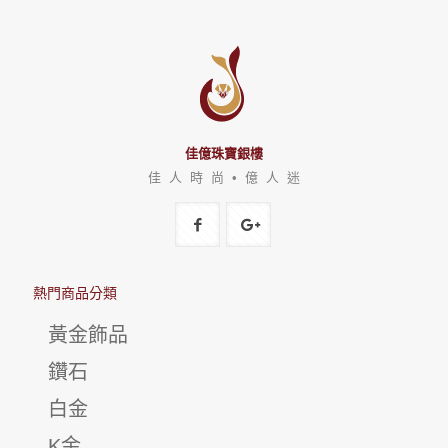
佳億珠寶銀樓
佳 人 時 尚 • 億 人 迷
熱門商品分類
黃金飾品
鑽石
白金
K金