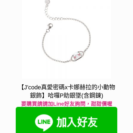
【J’code真愛密碼x卡娜赫拉的小動物
銀飾】哈囉P助銀墜(含鋼鍊)
要購買請請加Line好友詢問，甜甜價喔