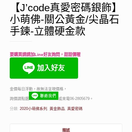
【J’code真愛密碼銀飾】
小萌佛-關公黃金/尖晶石
手鍊-立體硬金款
要購買請請加Line好友詢問，甜甜價喔
金價每日浮動，故無法呈現價格，
詢價請點選
或來電06-2805679。
分類:
2020小萌佛系列
,
黃金飾品
,
真愛密碼
描述