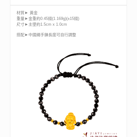
材質► 黃金
重量►金重約0.45錢(1.169g)(±15錢)
尺寸►主墜約1.5cm x 1.0cm
搭配►中國繩手鍊長度可自行調整