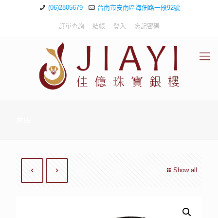
(06)2805679
台南市安南區海佃路一段92號
訂單查詢
結帳
登入
忘記密碼
商店
Show all