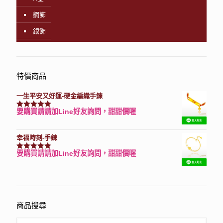
鋼飾
銀飾
特價商品
一生平安又好運-硬金編織手鍊
要購買請請加Line好友詢問，甜甜價喔
評分
7740
滿分 5
幸福時刻-手鍊
要購買請請加Line好友詢問，甜甜價喔
評分
3150
滿分 5
商品搜尋