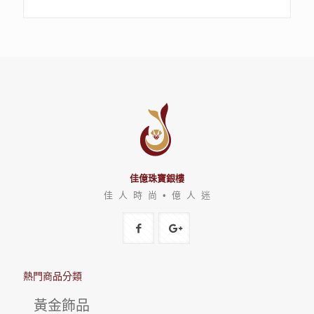
佳億珠寶銀樓
佳 人 時 尚 • 億 人 迷
熱門商品分類
黃金飾品