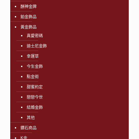
酬神金牌
鉑金飾品
黃金飾品
真愛密碼
迪士尼金飾
幸運草
今生金飾
點金術
甜蜜約定
戀戀今世
結婚金飾
其他
鑽石商品
K金