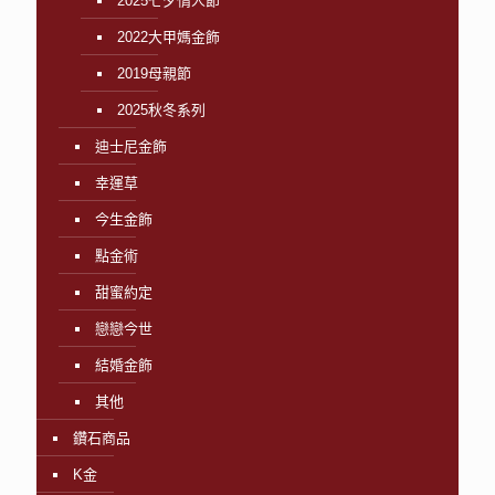
2025七夕情人節
2022大甲媽金飾
2019母親節
2025秋冬系列
迪士尼金飾
幸運草
今生金飾
點金術
甜蜜約定
戀戀今世
結婚金飾
其他
鑽石商品
K金