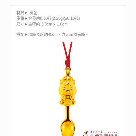
材質► 黃金
重量►金重約0.60錢(2.25g)(±0.10錢)
尺寸►主墜約 3.3cm x 1.0cm
搭配►項鍊長度約45cm，含5cm預備鍊。