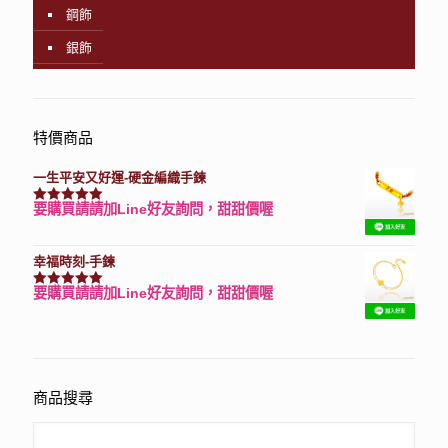
鋼飾
銀飾
特價商品
一生平安又好運-硬金編織手鍊
要購買請請加Line好友詢問，甜甜價喔
評分
7740
滿分 5
幸福時刻-手鍊
要購買請請加Line好友詢問，甜甜價喔
評分
3150
滿分 5
商品搜尋