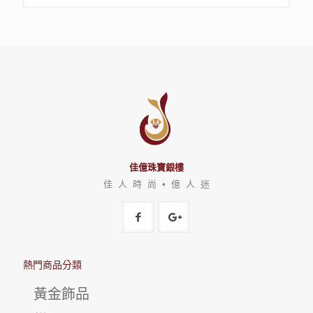
佳億珠寶銀樓
佳 人 時 尚 • 億 人 迷
熱門商品分類
黃金飾品