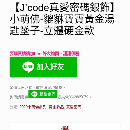
【J’code真愛密碼銀飾】
小萌佛-貔貅寶寶黃金湯
匙墜子-立體硬金款
要購買請請加Line好友詢問，甜甜價喔
金價每日浮動，故無法呈現價格，
詢價請點選
或來電06-2805679。
分類:
2020小萌佛系列
,
黃金飾品
,
真愛密碼
描述