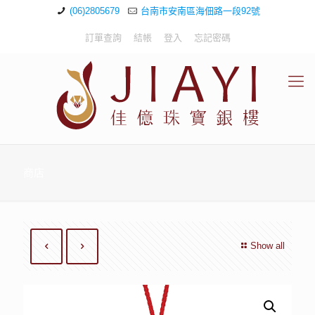
(06)2805679
台南市安南區海佃路一段92號
訂單查詢
結帳
登入
忘記密碼
商店
Show all