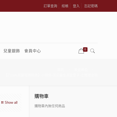
訂單查詢
結帳
登入
忘記密碼
0
兒童銀飾
會員中心
首頁
黃金飾品
【J’code真愛密碼銀飾】小萌佛-濟公黃金湯匙墜子-立體硬金款
購物車
Show all
購物車內無任何商品