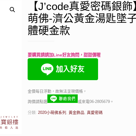
【J’code真愛密碼銀
萌佛-濟公黃金湯匙墜子
體硬金款
要購買請請加Line好友詢問，甜甜價喔
金價每日浮動，故無法呈現價格，
詢價請點選
或來電06-2805679。
分類:
2020小萌佛系列
,
黃金飾品
,
真愛密碼