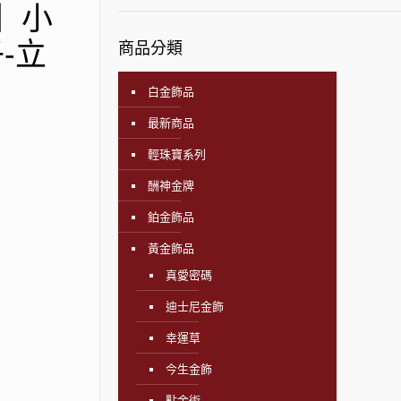
飾】小
-立
商品分類
白金飾品
最新商品
輕珠寶系列
酬神金牌
鉑金飾品
黃金飾品
真愛密碼
迪士尼金飾
幸運草
今生金飾
點金術