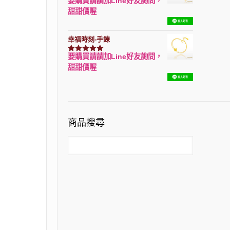
要購買請請加Line好友詢問，
評分
7740
滿分 5
甜甜價喔
幸福時刻-手鍊
要購買請請加Line好友詢問，
評分
3150
滿分 5
甜甜價喔
商品搜尋