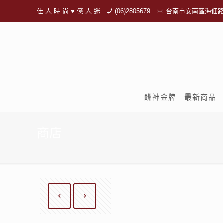
佳 人 時 尚 ♥ 億 人 迷
(06)2805679
台南市安南區海佃路
酬神金牌
最新商品
商店