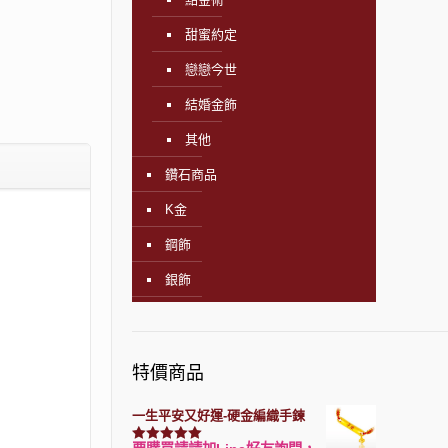
甜蜜約定
戀戀今世
結婚金飾
其他
鑽石商品
K金
鋼飾
銀飾
特價商品
一生平安又好運-硬金編織手鍊