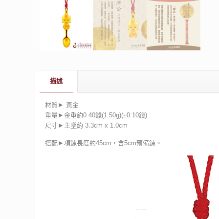
描述
材質► 黃金
重量►金重約0.40錢(1.50g)(±0.10錢)
尺寸►主墜約 3.3cm x 1.0cm
搭配►項鍊長度約45cm，含5cm預備鍊。