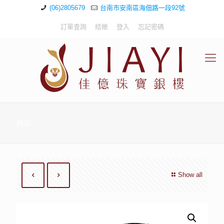
(06)2805679
台南市安南區海佃路一段92號
訂單查詢
結帳
登入
忘記密碼
商店
Show all