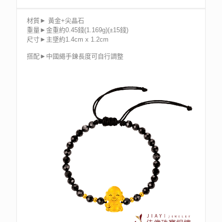
材質► 黃金+尖晶石
重量►金重約0.45錢(1.169g)(±15錢)
尺寸►主墜約1.4cm x 1.2cm
搭配►中國繩手鍊長度可自行調整