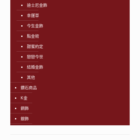
迪士尼金飾
幸運草
今生金飾
點金術
甜蜜約定
戀戀今世
結婚金飾
其他
鑽石商品
K金
鋼飾
銀飾