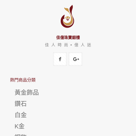
佳億珠寶銀樓
佳 人 時 尚 • 億 人 迷
熱門商品分類
黃金飾品
鑽石
白金
K金