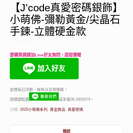
【J’code真愛密碼銀飾】
小萌佛-彌勒黃金/尖晶石
手鍊-立體硬金款
要購買請請加Line好友詢問，甜甜價喔
金價每日浮動，故無法呈現價格，
詢價請點選
或來電06-2805679。
分類:
2020小萌佛系列
,
黃金飾品
,
真愛密碼
描述