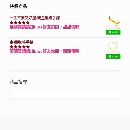
特價商品
一生平安又好運-硬金編織手鍊
要購買請請加Line好友詢問，甜甜價喔
評分
7740
滿分 5
幸福時刻-手鍊
要購買請請加Line好友詢問，甜甜價喔
評分
3150
滿分 5
商品搜尋