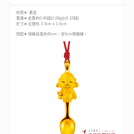
材質► 黃金
重量►金重約0.45錢(1.69g)(±0.10錢)
尺寸►主墜約 3.3cm x 1.0cm
搭配►項鍊長度約45cm，含5cm預備鍊。