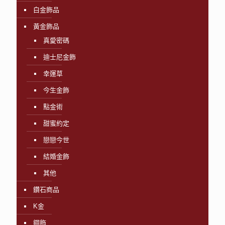
白金飾品
黃金飾品
真愛密碼
迪士尼金飾
幸運草
今生金飾
點金術
甜蜜約定
戀戀今世
結婚金飾
其他
鑽石商品
K金
鋼飾