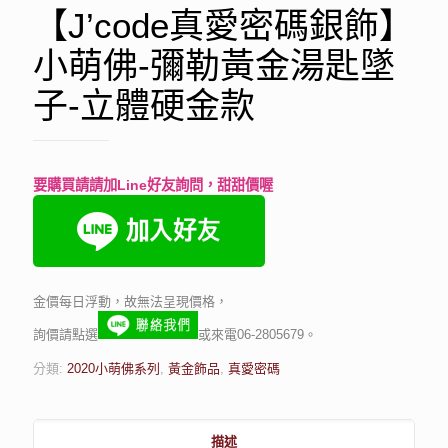
【J’code真愛密碼銀飾】
小萌佛-彌勒黃金湯匙墜
子-立體硬金款
要購買請請加Line好友詢問，甜甜價喔
金價每日浮動，故無法呈現價格，
詢價請點選
或來電06-2805679。
分類:
2020小萌佛系列
,
黃金飾品
,
真愛密碼
描述