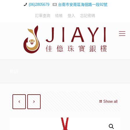
(06)2805679
台南市安南區海佃路一段92號
訂單查詢
結帳
登入
忘記密碼
商店
Show all