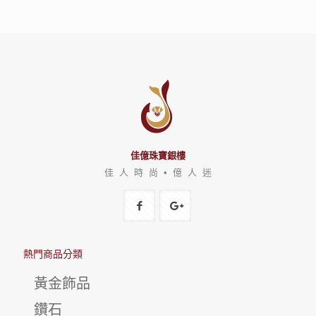
佳億珠寶銀樓
佳 人 時 尚 • 億 人 迷
熱門商品分類
黃金飾品
鑽石