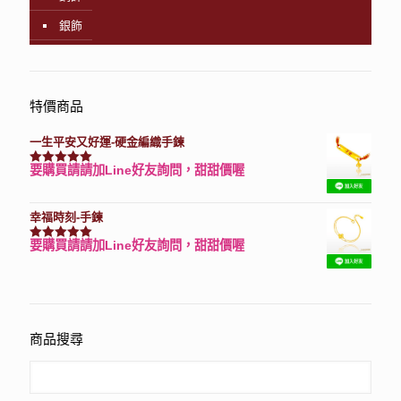
銀飾
特價商品
一生平安又好運-硬金編織手鍊
要購買請請加Line好友詢問，甜甜價喔
評分
7740
滿分 5
幸福時刻-手鍊
要購買請請加Line好友詢問，甜甜價喔
評分
3150
滿分 5
商品搜尋