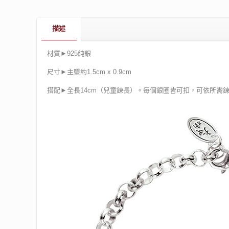
描述
材質►925純銀
尺寸►主墜約1.5cm x 0.9cm
搭配►全長14cm（兒童鍊長）。每個銀圈皆可扣，可依所需