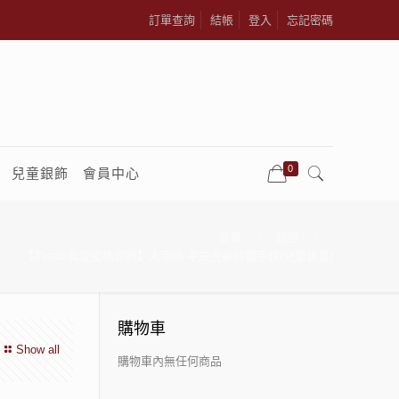
訂單查詢
結帳
登入
忘記密碼
0
兒童銀飾
會員中心
首頁
銀飾
【J’code真愛密碼銀飾】大甲媽 平安虎爺純銀手鍊(兒童鍊長)
購物車
Show all
購物車內無任何商品