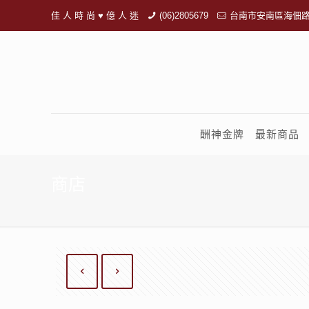
佳 人 時 尚 ♥ 億 人 迷
(06)2805679
台南市安南區海佃路
酬神金牌
最新商品
商店