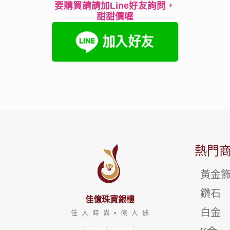
要購買請請加Line好友詢問，
甜甜價喔
熱門
黃金
鑽石
佳億珠寶銀樓
白金
佳 人 時 尚 • 億 人 迷