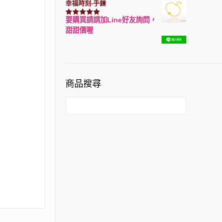
幸福時刻-手鍊
要購買請請加Line好友詢問，
評分
3150
滿分 5
甜甜價喔
商品搜尋