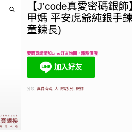
【J’code真愛密碼銀
甲媽 平安虎爺純銀手鍊
童鍊長)
要購買請請加Line好友詢問，甜甜價喔
分類:
真愛密碼
,
大甲媽系列
,
銀飾