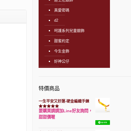
真愛密碼
d2
呵護系列兒童銀飾
甜蜜約定
今生金飾
好神公仔
特價商品
一生平安又好運-硬金編織手鍊
要購買請請加Line好友詢問，
評分
7740
滿分 5
甜甜價喔