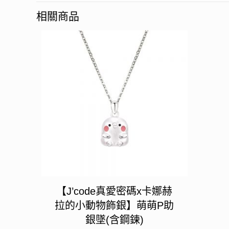
相關商品
【J’code真愛密碼x卡娜赫
拉的小動物飾銀】萌萌P助
銀墜(含鋼鍊)