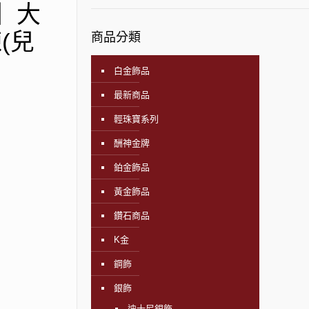
飾】大
(兒
商品分類
白金飾品
最新商品
輕珠寶系列
酬神金牌
鉑金飾品
黃金飾品
鑽石商品
K金
鋼飾
銀飾
迪士尼銀飾