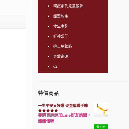
呵護系列兒童銀飾
甜蜜約定
今生金飾
好神公仔
迪士尼銀飾
真愛密碼
d2
特價商品
一生平安又好運-硬金編織手鍊
要購買請請加Line好友詢問，
評分
7740
滿分 5
甜甜價喔