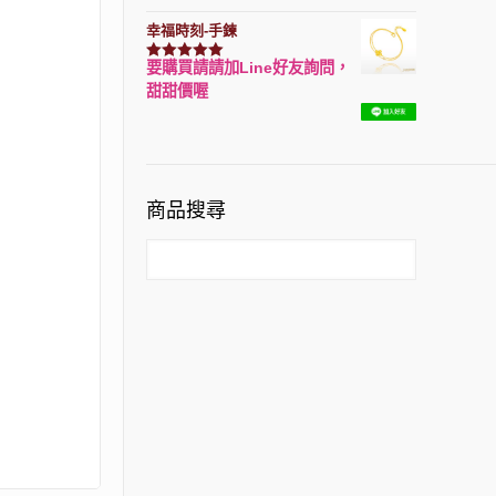
幸福時刻-手鍊
要購買請請加Line好友詢問，
評分
3150
滿分 5
甜甜價喔
商品搜尋