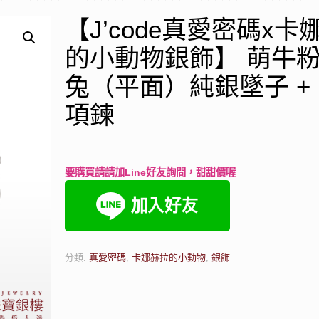
【J’code真愛密碼x卡
的小動物銀飾】 萌牛
兔（平面）純銀墜子 +
項鍊
要購買請請加Line好友詢問，甜甜價喔
分類:
真愛密碼
,
卡娜赫拉的小動物
,
銀飾