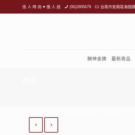
佳 人 時 尚 ♥ 億 人 迷
(06)2805679
台南市安南區海佃路
酬神金牌
最新商品
商店