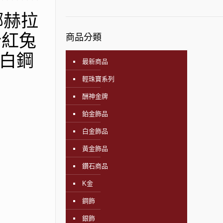
娜赫拉
粉紅兔
商品分類
 白鋼
最新商品
輕珠寶系列
酬神金牌
鉑金飾品
白金飾品
黃金飾品
鑽石商品
K金
鋼飾
銀飾