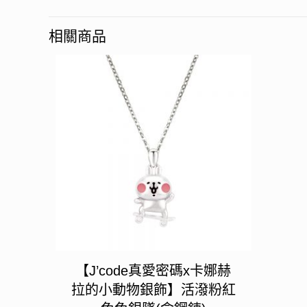
相關商品
【J’code真愛密碼x卡娜赫
拉的小動物銀飾】活潑粉紅