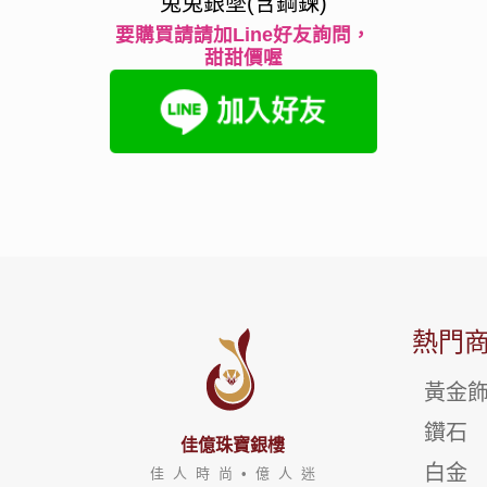
兔兔銀墜(含鋼鍊)
要購買請請加Line好友詢問，
甜甜價喔
熱門
黃金
鑽石
佳億珠寶銀樓
白金
佳 人 時 尚 • 億 人 迷