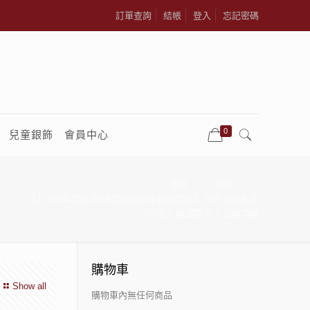
訂單查詢
結帳
登入
忘記密碼
0
兒童銀飾
會員中心
首頁
銀飾
【J’code真愛密碼x卡娜赫拉的小動物銀飾】 萌牛粉紅兔兔
（平面）純銀墜子 + 白鋼項鍊
購物車
Show all
購物車內無任何商品