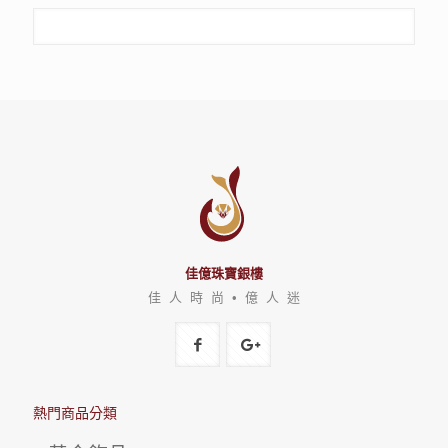
佳億珠寶銀樓
佳 人 時 尚 • 億 人 迷
熱門商品分類