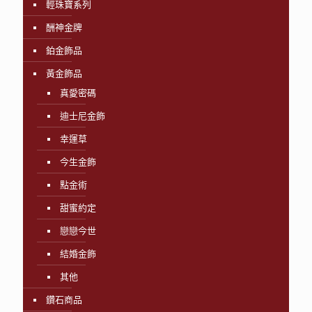
輕珠寶系列
酬神金牌
鉑金飾品
黃金飾品
真愛密碼
迪士尼金飾
幸運草
今生金飾
點金術
甜蜜約定
戀戀今世
結婚金飾
其他
鑽石商品