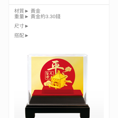
材質► 黃金
重量► 黃金約3.30錢
尺寸►
搭配►