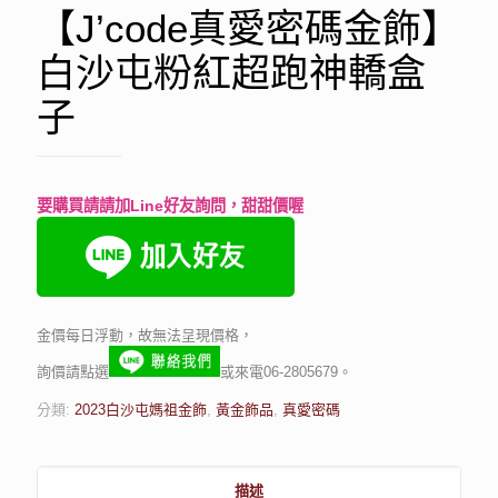
【J’code真愛密碼金飾】
白沙屯粉紅超跑神轎盒
子
要購買請請加Line好友詢問，甜甜價喔
金價每日浮動，故無法呈現價格，
詢價請點選
或來電06-2805679。
分類:
2023白沙屯媽祖金飾
,
黃金飾品
,
真愛密碼
描述