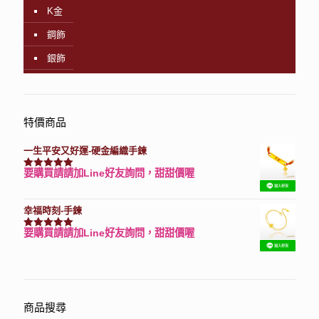
K金
鋼飾
銀飾
特價商品
一生平安又好運-硬金編織手鍊
要購買請請加Line好友詢問，甜甜價喔
評分
7740
滿分 5
幸福時刻-手鍊
要購買請請加Line好友詢問，甜甜價喔
評分
3150
滿分 5
商品搜尋