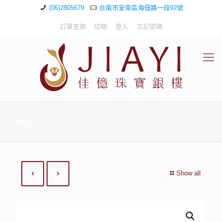
(06)2805679
台南市安南區海佃路一段92號
訂單查詢
結帳
登入
忘記密碼
商店
Show all