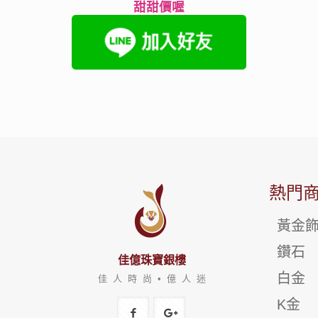
甜甜價喔
熱門
黃金
鑽石
佳億珠寶銀樓
白金
佳 人 時 尚 • 億 人 迷
K金