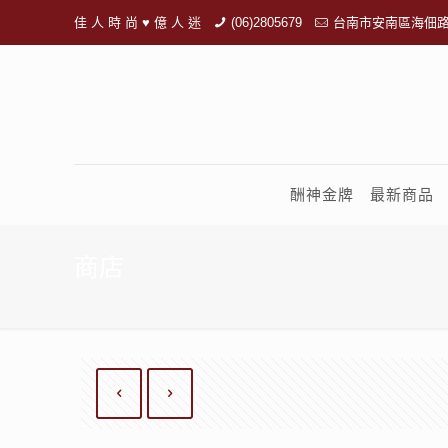
佳 人 時 尚 ♥ 億 人 迷
(06)2805679
台南市安南區海佃路
酬神金牌
最新商品
商店