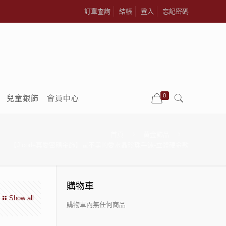
訂單查詢
結帳
登入
忘記密碼
0
兒童銀飾
會員中心
首頁
黃金飾品
【J’code真愛密碼金飾】鼠不盡的愛水晶珍珠手鍊-立體硬金款
購物車
Show all
購物車內無任何商品