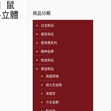
飾】鼠
-立體
商品分類
白金飾品
最新商品
輕珠寶系列
酬神金牌
鉑金飾品
黃金飾品
真愛密碼
迪士尼金飾
幸運草
今生金飾
點金術