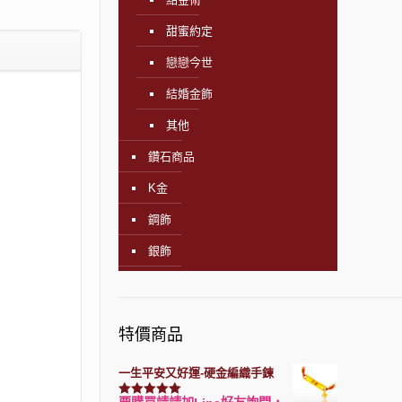
甜蜜約定
戀戀今世
結婚金飾
其他
鑽石商品
K金
鋼飾
銀飾
特價商品
一生平安又好運-硬金編織手鍊