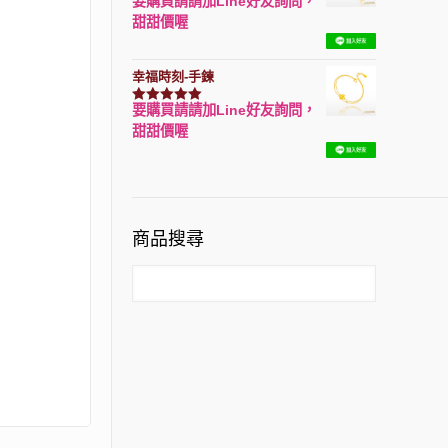
要購買請請加Line好友詢問，
評分
7740
滿分 5
甜甜價喔
幸福時刻-手鍊
要購買請請加Line好友詢問，
評分
3150
滿分 5
甜甜價喔
商品搜尋