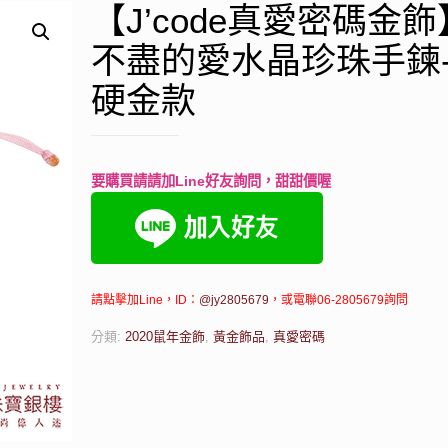
【J’code真愛密碼金
不盡的愛水晶珍珠手鍊
硬金款
要購買請請加Line好友詢問，甜甜價喔
請點擊加Line，ID：
@jy2805679
，或電聯06-2805679詢問
分類:
2020鼠年金飾
,
黃金飾品
,
真愛密碼