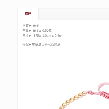
描述
材質► 黃金
重量► 黃金約0.50錢
尺寸► 主墜約1.0cm x 0.8cm
搭配►施華洛世奇水晶珍珠