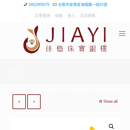
(06)2805679
台南市安南區海佃路一段92號
訂單查詢
結帳
登入
忘記密碼
商店
Show all