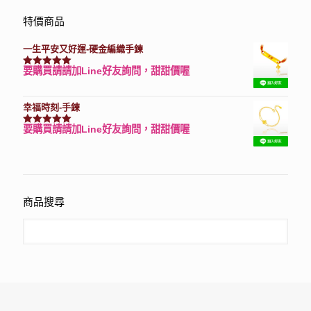
特價商品
一生平安又好運-硬金編織手鍊
要購買請請加Line好友詢問，甜甜價喔
評分
7740
滿分 5
幸福時刻-手鍊
要購買請請加Line好友詢問，甜甜價喔
評分
3150
滿分 5
商品搜尋