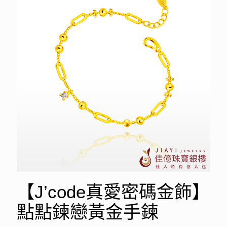
【J’code真愛密碼金飾】
點點鍊戀黃金手鍊