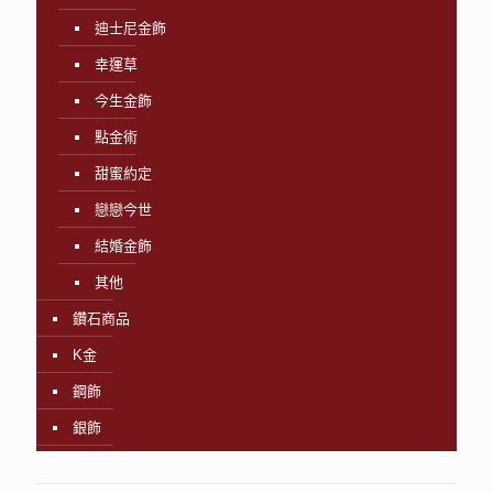
迪士尼金飾
幸運草
今生金飾
點金術
甜蜜約定
戀戀今世
結婚金飾
其他
鑽石商品
K金
鋼飾
銀飾