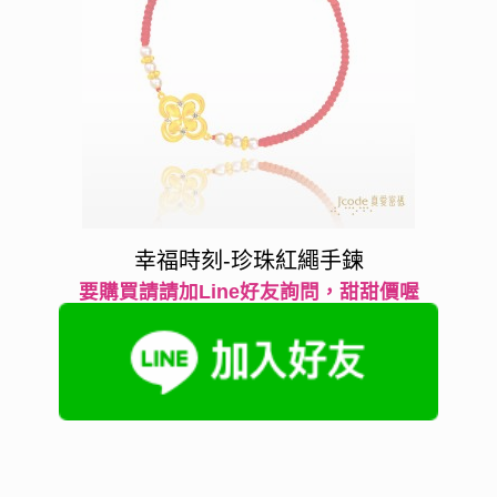
幸福時刻-珍珠紅繩手鍊
要購買請請加Line好友詢問，甜甜價喔