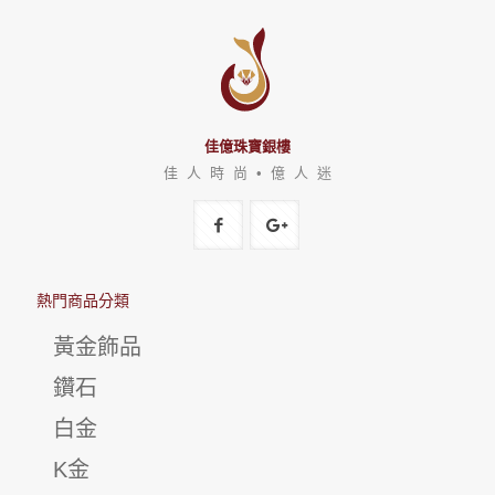
佳億珠寶銀樓
佳 人 時 尚 • 億 人 迷
熱門商品分類
黃金飾品
鑽石
白金
K金