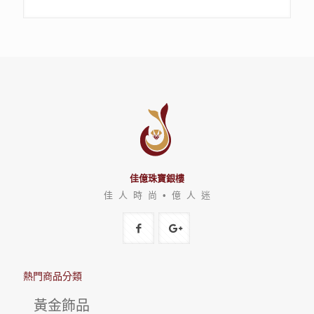
佳億珠寶銀樓
佳 人 時 尚 • 億 人 迷
熱門商品分類
黃金飾品