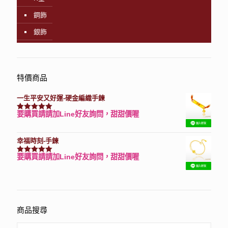
鋼飾
銀飾
特價商品
一生平安又好運-硬金編織手鍊
要購買請請加Line好友詢問，甜甜價喔
評分
7740
滿分 5
幸福時刻-手鍊
要購買請請加Line好友詢問，甜甜價喔
評分
3150
滿分 5
商品搜尋