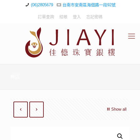
(06)2805679
台南市安南區海佃路一段92號
訂單查詢
結帳
登入
忘記密碼
商店
Show all