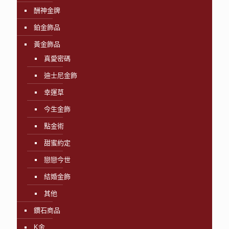
酬神金牌
鉑金飾品
黃金飾品
真愛密碼
迪士尼金飾
幸運草
今生金飾
點金術
甜蜜約定
戀戀今世
結婚金飾
其他
鑽石商品
K金