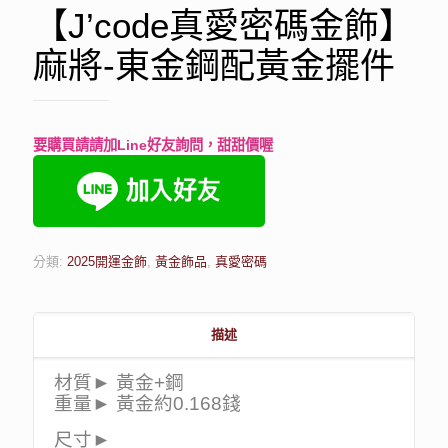
【J’code真愛密碼金飾】
麻將-東金鋼配黃金擺件
要購買請請加Line好友詢問，甜甜價喔
分類:
2025開運金飾
,
黃金飾品
,
真愛密碼
描述
材質► 黃金+鋼
重量► 黃金約0.168錢
尺寸►