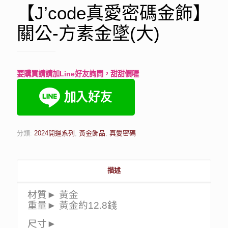
【J’code真愛密碼金飾】
關公-方素金墜(大)
要購買請請加Line好友詢問，甜甜價喔
分類:
2024開運系列
,
黃金飾品
,
真愛密碼
描述
材質► 黃金
重量► 黃金約12.8錢
尺寸►