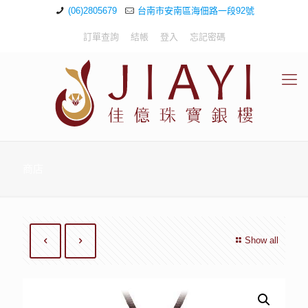
(06)2805679
台南市安南區海佃路一段92號
訂單查詢
結帳
登入
忘記密碼
商店
Show all