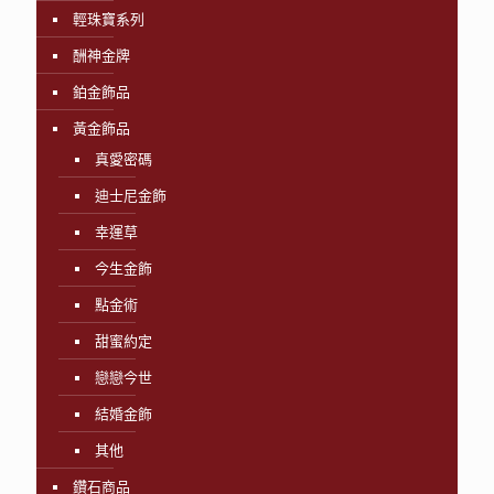
輕珠寶系列
酬神金牌
鉑金飾品
黃金飾品
真愛密碼
迪士尼金飾
幸運草
今生金飾
點金術
甜蜜約定
戀戀今世
結婚金飾
其他
鑽石商品