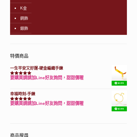
K金
鋼飾
銀飾
特價商品
一生平安又好運-硬金編織手鍊
要購買請請加Line好友詢問，甜甜價喔
評分
7740
滿分 5
幸福時刻-手鍊
要購買請請加Line好友詢問，甜甜價喔
評分
3150
滿分 5
商品搜尋