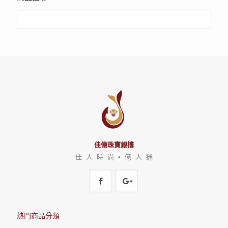
佳億珠寶銀樓
佳 人 時 尚 • 億 人 迷
熱門商品分類