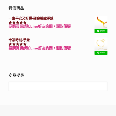
特價商品
一生平安又好運-硬金編織手鍊
要購買請請加Line好友詢問，甜甜價喔
評分
7740
滿分 5
幸福時刻-手鍊
要購買請請加Line好友詢問，甜甜價喔
評分
3150
滿分 5
商品搜尋