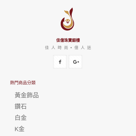
佳億珠寶銀樓
佳 人 時 尚 • 億 人 迷
熱門商品分類
黃金飾品
鑽石
白金
K金