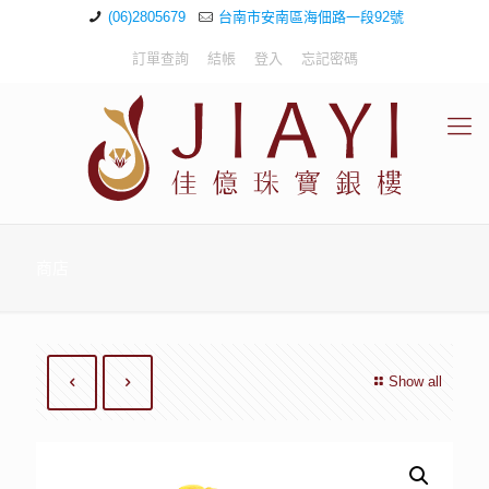
(06)2805679
台南市安南區海佃路一段92號
訂單查詢
結帳
登入
忘記密碼
商店
Show all