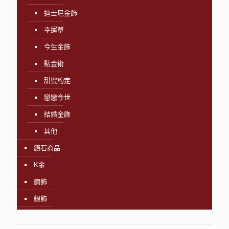
迪士尼金飾
幸運草
今生金飾
點金術
甜蜜約定
戀戀今世
結婚金飾
其他
鑽石商品
K金
鋼飾
銀飾