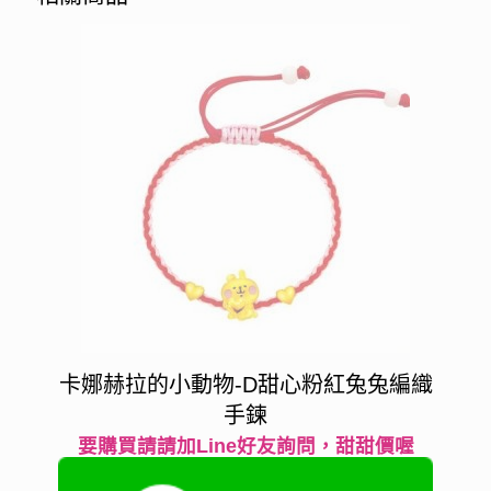
卡娜赫拉的小動物-D甜心粉紅兔兔編織
手鍊
要購買請請加Line好友詢問，甜甜價喔