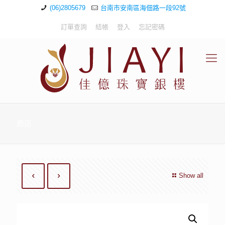
(06)2805679
台南市安南區海佃路一段92號
訂單查詢
結帳
登入
忘記密碼
商店
Show all