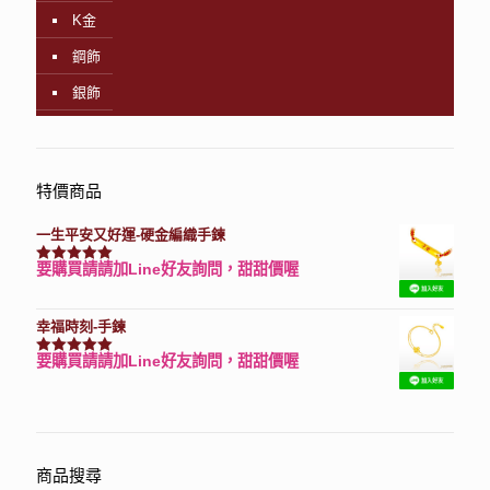
K金
鋼飾
銀飾
特價商品
一生平安又好運-硬金編織手鍊
要購買請請加Line好友詢問，甜甜價喔
評分
7740
滿分 5
幸福時刻-手鍊
要購買請請加Line好友詢問，甜甜價喔
評分
3150
滿分 5
商品搜尋