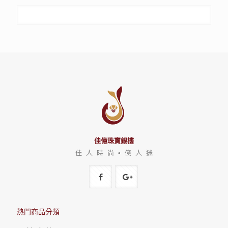
佳億珠寶銀樓
佳 人 時 尚 • 億 人 迷
熱門商品分類