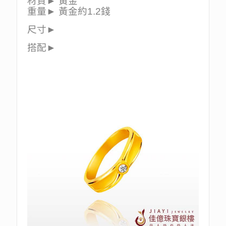
材質► 黃金
重量► 黃金約1.2錢
尺寸►
搭配►