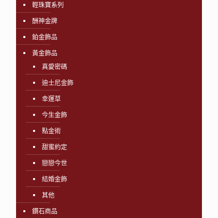
輕珠寶系列
酬神金牌
鉑金飾品
黃金飾品
真愛密碼
迪士尼金飾
幸運草
今生金飾
點金術
甜蜜約定
戀戀今世
結婚金飾
其他
鑽石商品