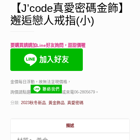
【J’code真愛密碼金飾】
邂逅戀人戒指(小)
要購買請請加Line好友詢問，甜甜價喔
金價每日浮動，故無法呈現價格，
詢價請點選
或來電06-2805679。
分類:
2023秋冬新品
,
黃金飾品
,
真愛密碼
描述