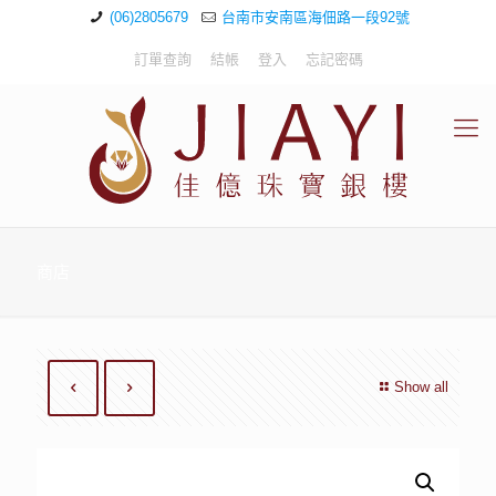
(06)2805679
台南市安南區海佃路一段92號
訂單查詢
結帳
登入
忘記密碼
商店
Show all