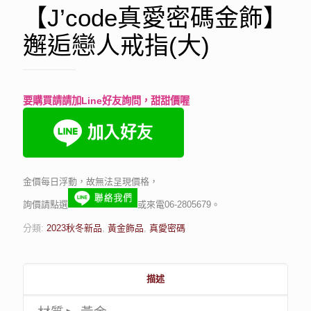
【J’code真愛密碼金飾】
邂逅戀人戒指(大)
要購買請請加Line好友詢問，甜甜價喔
金價每日浮動，故無法呈現價格，
詢價請點選
或來電06-2805679。
分類:
2023秋冬新品
,
黃金飾品
,
真愛密碼
描述