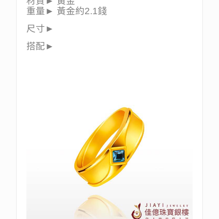
材質► 黃金
重量► 黃金約2.1錢
尺寸►
搭配►