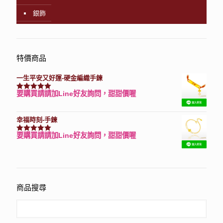
銀飾
特價商品
一生平安又好運-硬金編織手鍊
要購買請請加Line好友詢問，甜甜價喔
評分
7740
滿分 5
幸福時刻-手鍊
要購買請請加Line好友詢問，甜甜價喔
評分
3150
滿分 5
商品搜尋