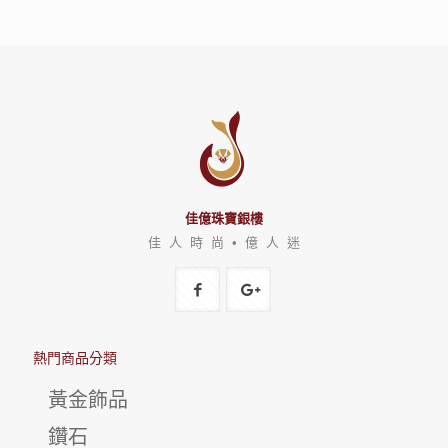
佳億珠寶銀樓
佳 人 時 尚 • 億 人 迷
熱門商品分類
黃金飾品
鑽石