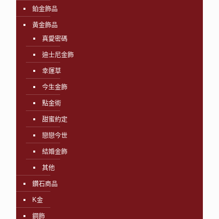
鉑金飾品
黃金飾品
真愛密碼
迪士尼金飾
幸運草
今生金飾
點金術
甜蜜約定
戀戀今世
結婚金飾
其他
鑽石商品
K金
鋼飾