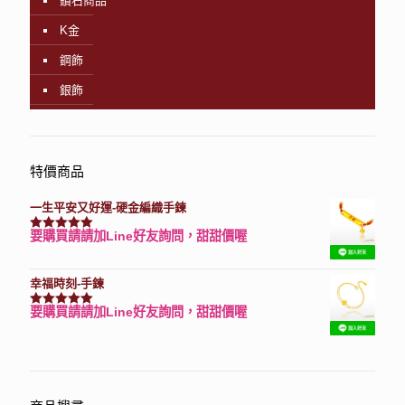
鑽石商品
K金
鋼飾
銀飾
特價商品
一生平安又好運-硬金編織手鍊
要購買請請加Line好友詢問，甜甜價喔
評分
7740
滿分 5
幸福時刻-手鍊
要購買請請加Line好友詢問，甜甜價喔
評分
3150
滿分 5