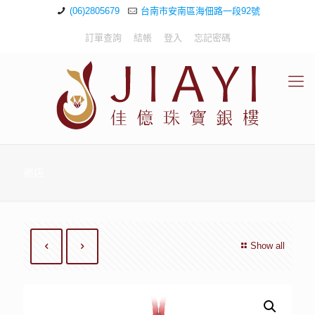
(06)2805679
台南市安南區海佃路一段92號
訂單查詢
結帳
登入
忘記密碼
商店
Show all