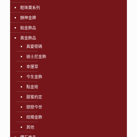
輕珠寶系列
酬神金牌
鉑金飾品
黃金飾品
真愛密碼
迪士尼金飾
幸運草
今生金飾
點金術
甜蜜約定
戀戀今世
結婚金飾
其他