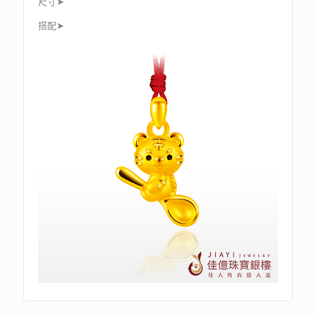
尺寸➤
搭配➤