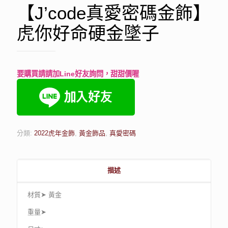
【J’code真愛密碼金飾】
虎你好命硬金墜子
要購買請請加Line好友詢問，甜甜價喔
分類:
2022虎年金飾
,
黃金飾品
,
真愛密碼
描述
材質➤ 黃金
重量➤