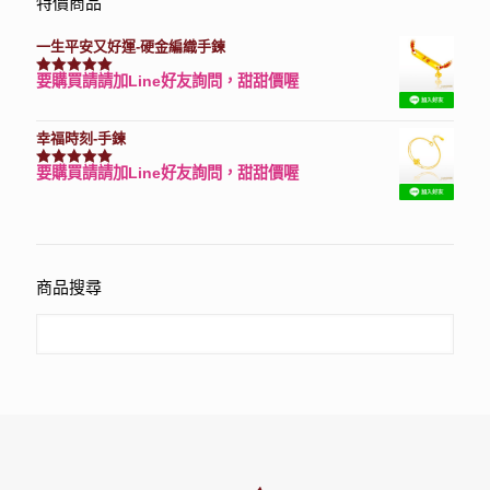
特價商品
一生平安又好運-硬金編織手鍊
要購買請請加Line好友詢問，甜甜價喔
評分
7740
滿分 5
幸福時刻-手鍊
要購買請請加Line好友詢問，甜甜價喔
評分
3150
滿分 5
商品搜尋