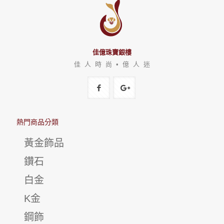
佳億珠寶銀樓
佳 人 時 尚 • 億 人 迷
熱門商品分類
黃金飾品
鑽石
白金
K金
鋼飾