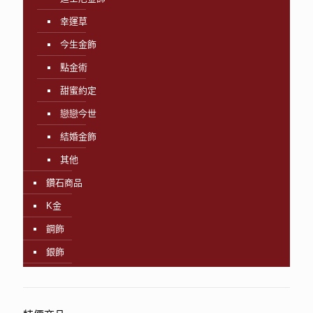
幸運草
今生金飾
點金術
甜蜜約定
戀戀今世
結婚金飾
其他
鑽石商品
K金
鋼飾
銀飾