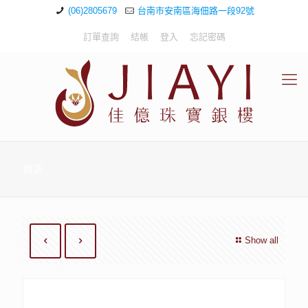
(06)2805679
台南市安南區海佃路一段92號
訂單查詢
結帳
登入
忘記密碼
商店
Show all