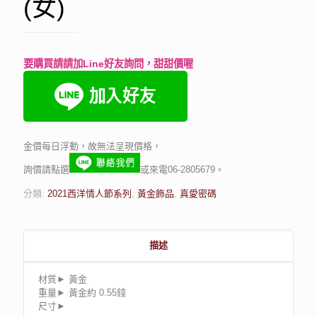
(女)
要購買請請加Line好友詢問，甜甜價喔
金價每日浮動，故無法呈現價格，
詢價請點選
或來電06-2805679。
分類:
2021西洋情人節系列
,
黃金飾品
,
真愛密碼
描述
材質► 黃金
重量► 黃金約 0.55錢
尺寸►