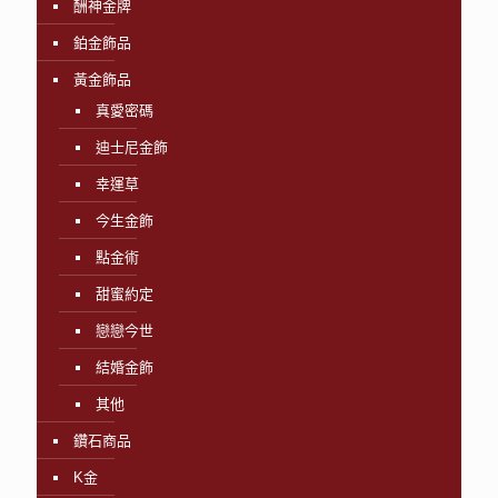
酬神金牌
鉑金飾品
黃金飾品
真愛密碼
迪士尼金飾
幸運草
今生金飾
點金術
甜蜜約定
戀戀今世
結婚金飾
其他
鑽石商品
K金