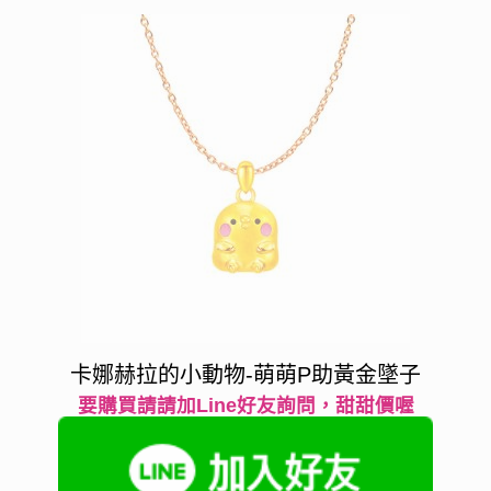
卡娜赫拉的小動物-萌萌P助黃金墜子
要購買請請加Line好友詢問，甜甜價喔