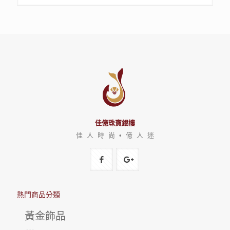
佳億珠寶銀樓
佳 人 時 尚 • 億 人 迷
熱門商品分類
黃金飾品