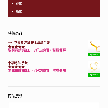
鋼飾
銀飾
特價商品
一生平安又好運-硬金編織手鍊
要購買請請加Line好友詢問，甜甜價喔
評分
7740
滿分 5
幸福時刻-手鍊
要購買請請加Line好友詢問，甜甜價喔
評分
3150
滿分 5
商品搜尋