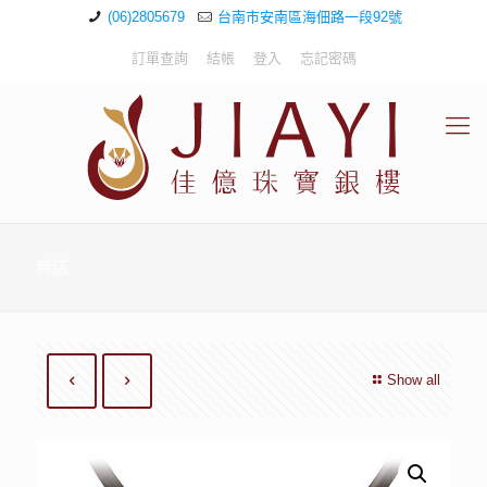
(06)2805679
台南市安南區海佃路一段92號
訂單查詢
結帳
登入
忘記密碼
商店
Show all