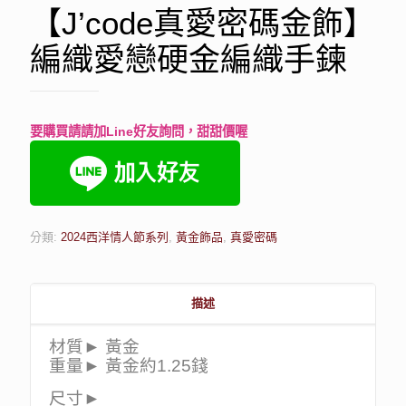
【J’code真愛密碼金飾】
編織愛戀硬金編織手鍊
要購買請請加Line好友詢問，甜甜價喔
分類:
2024西洋情人節系列
,
黃金飾品
,
真愛密碼
描述
材質► 黃金
重量► 黃金約1.25錢
尺寸►