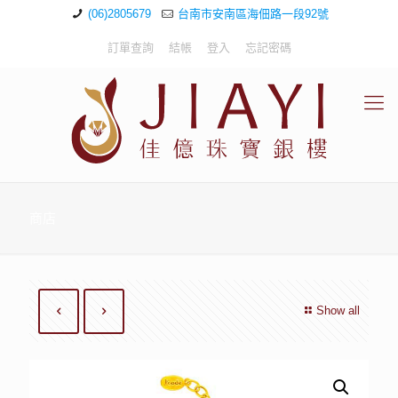
(06)2805679
台南市安南區海佃路一段92號
訂單查詢
結帳
登入
忘記密碼
商店
Show all