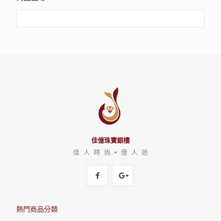
佳億珠寶銀樓
佳 人 時 尚 • 億 人 迷
熱門商品分類