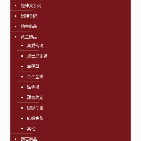
輕珠寶系列
酬神金牌
鉑金飾品
黃金飾品
真愛密碼
迪士尼金飾
幸運草
今生金飾
點金術
甜蜜約定
戀戀今世
結婚金飾
其他
鑽石商品