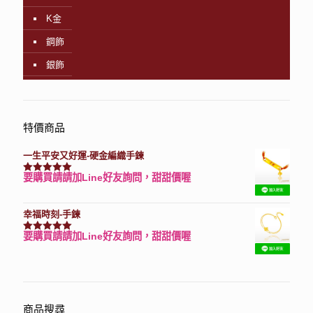
K金
鋼飾
銀飾
特價商品
一生平安又好運-硬金編織手鍊
要購買請請加Line好友詢問，甜甜價喔
評分
7740
滿分 5
幸福時刻-手鍊
要購買請請加Line好友詢問，甜甜價喔
評分
3150
滿分 5
商品搜尋